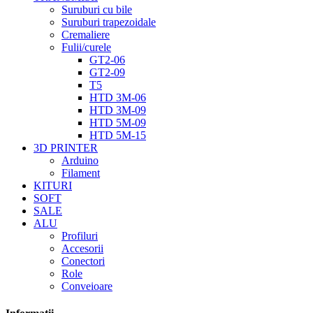
Suruburi cu bile
Suruburi trapezoidale
Cremaliere
Fulii/curele
GT2-06
GT2-09
T5
HTD 3M-06
HTD 3M-09
HTD 5M-09
HTD 5M-15
3D PRINTER
Arduino
Filament
KITURI
SOFT
SALE
ALU
Profiluri
Accesorii
Conectori
Role
Conveioare