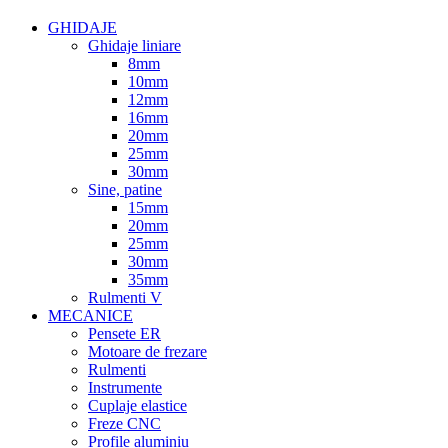
GHIDAJE
Ghidaje liniare
8mm
10mm
12mm
16mm
20mm
25mm
30mm
Sine, patine
15mm
20mm
25mm
30mm
35mm
Rulmenti V
MECANICE
Pensete ER
Motoare de frezare
Rulmenti
Instrumente
Cuplaje elastice
Freze CNC
Profile aluminiu