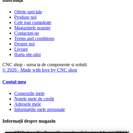
Informaţii
Oferte speciale
Produse noi
Cele mai cumpărate
Magazinele noastre
Contactați-ne
Terms and conditions
Despre noi
Livrare
Harta site-ului
CNC shop - sursa ta de componente si solutii
© 2026 - Made with love by CNC shop
Contul meu
Comenzile mele
Notele mele de credit
Adresele mele
Informaţiile mele personale
Informații despre magazin
CNC shop, Str. Penes Curcanul nr. 6 (incinta 1 Iunie) 300124