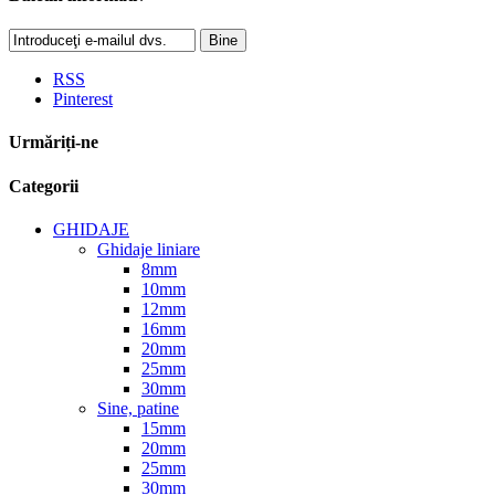
Bine
RSS
Pinterest
Urmăriți-ne
Categorii
GHIDAJE
Ghidaje liniare
8mm
10mm
12mm
16mm
20mm
25mm
30mm
Sine, patine
15mm
20mm
25mm
30mm