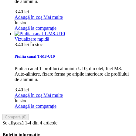
de aluminiu.
3.40 lei
Adaugă în coş
Mai multe
În stoc
Adaugă la comparație
Vizualizare rapidă
3.40 lei
În stoc
Piulita canal T-M8-U10
Piulita canal T profiluri aluminiu U10, din otel, filet M8.
Auto-aliniere, fixare ferma pe aripile interioare ale profilului
de aluminiu.
3.40 lei
Adaugă în coş
Mai multe
În stoc
Adaugă la comparație
Compară (
0
)
Se afişează 1-4 din 4 articole
Buletin informativ