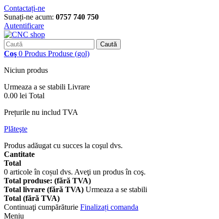
Contactați-ne
Sunați-ne acum:
0757 740 750
Autentificare
Caută
Coş
0
Produs
Produse
(gol)
Niciun produs
Urmeaza a se stabili
Livrare
0.00 lei
Total
Prețurile nu includ TVA
Plăteşte
Produs adăugat cu succes la coşul dvs.
Cantitate
Total
0
articole în coșul dvs.
Aveţi un produs în coş.
Total produse: (fără TVA)
Total livrare (fără TVA)
Urmeaza a se stabili
Total (fără TVA)
Continuaţi cumpărăturie
Finalizați comanda
Meniu