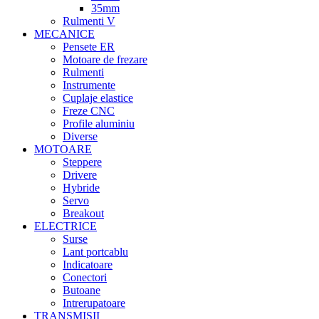
35mm
Rulmenti V
MECANICE
Pensete ER
Motoare de frezare
Rulmenti
Instrumente
Cuplaje elastice
Freze CNC
Profile aluminiu
Diverse
MOTOARE
Steppere
Drivere
Hybride
Servo
Breakout
ELECTRICE
Surse
Lant portcablu
Indicatoare
Conectori
Butoane
Intrerupatoare
TRANSMISII