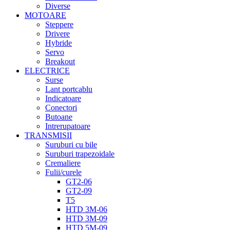
Diverse
MOTOARE
Steppere
Drivere
Hybride
Servo
Breakout
ELECTRICE
Surse
Lant portcablu
Indicatoare
Conectori
Butoane
Intrerupatoare
TRANSMISII
Suruburi cu bile
Suruburi trapezoidale
Cremaliere
Fulii/curele
GT2-06
GT2-09
T5
HTD 3M-06
HTD 3M-09
HTD 5M-09