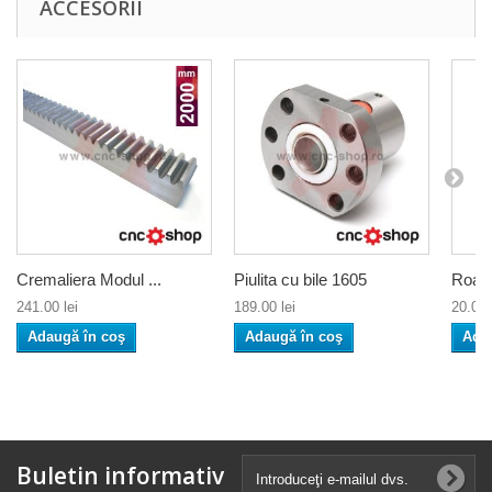
ACCESORII
Cremaliera Modul ...
Piulita cu bile 1605
Roata
241.00 lei
189.00 lei
20.00 
Adaugă în coş
Adaugă în coş
Ada
Buletin informativ