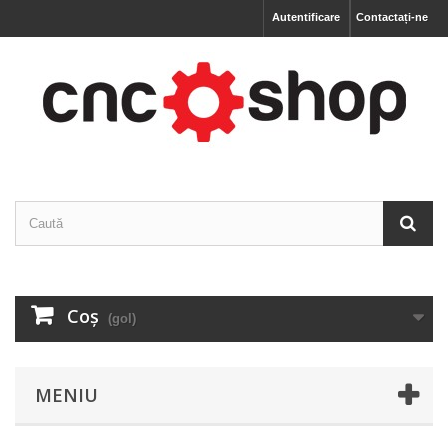
Autentificare
Contactați-ne
Coş
(gol)
MENIU