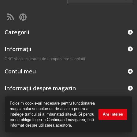
Categorii
Informaţii
CNC shop - sursa ta de componente si solutii
Contul meu
Informații despre magazin
Folosim cookie-uri necesare pentru functionarea
magazinului si cookie-uri de analiza pentru a
intelege traficul si a imbunatati site-ul. Si pentru
Am inteles
ca ne obliga legea :) Continuand navigarea, esti
© 2026 - Made with love by CNC shop
informat despre utilizarea acestora.