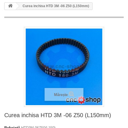
Curea inchisa HTD 3M -06 Z50 (L150mm)
Mărește
Curea inchisa HTD 3M -06 Z50 (L150mm)
Referință
HTD3M-06Z50(L150)