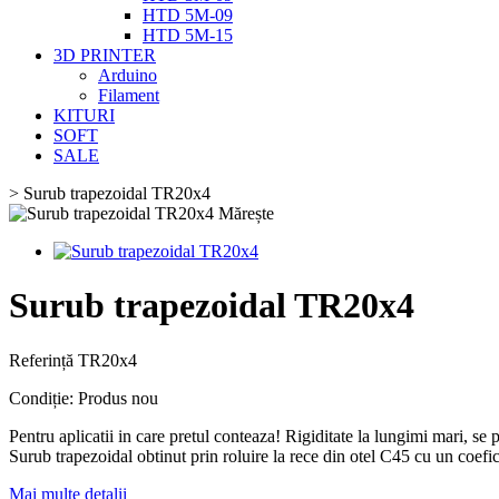
HTD 5M-09
HTD 5M-15
3D PRINTER
Arduino
Filament
KITURI
SOFT
SALE
>
Surub trapezoidal TR20x4
Mărește
Surub trapezoidal TR20x4
Referință
TR20x4
Condiție:
Produs nou
Pentru aplicatii in care pretul conteaza! Rigiditate la lungimi mari, se 
Surub trapezoidal obtinut prin roluire la rece din otel C45 cu un coefi
Mai multe detalii