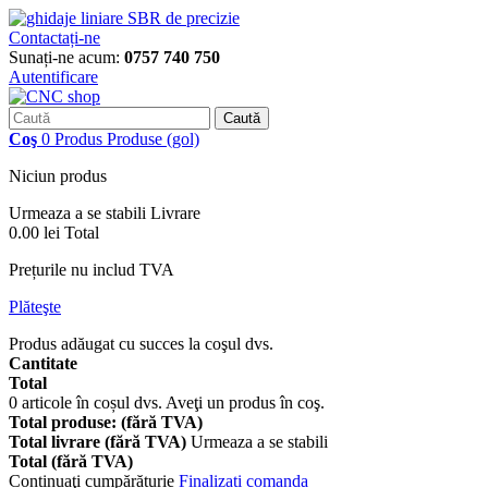
Contactați-ne
Sunați-ne acum:
0757 740 750
Autentificare
Caută
Coş
0
Produs
Produse
(gol)
Niciun produs
Urmeaza a se stabili
Livrare
0.00 lei
Total
Prețurile nu includ TVA
Plăteşte
Produs adăugat cu succes la coşul dvs.
Cantitate
Total
0
articole în coșul dvs.
Aveţi un produs în coş.
Total produse: (fără TVA)
Total livrare (fără TVA)
Urmeaza a se stabili
Total (fără TVA)
Continuaţi cumpărăturie
Finalizați comanda