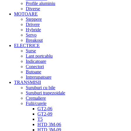
Profile aluminiu
Diverse
MOTOARE
Steppere
Drivere
Hybride
Servo
Breakout
ELECTRICE
Surse
Lant portcablu
Indicatoare
Conectori
Butoane
Intrerupatoare
TRANSMISII
Suruburi cu bile
Suruburi trapezoidale
Cremaliere
Fulii/curele
GT2-06
GT2-09
T5
HTD 3M-06
HTD 3M-09