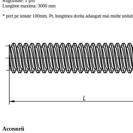
Rugozitate: 1 μm
Lungime maxima: 3000 mm
* pret pe untate 100mm. Pt. lungimea dorita adaugati mai multe unitati
Accesorii