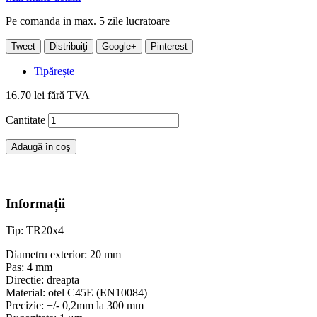
Pe comanda in max. 5 zile lucratoare
Tweet
Distribuiţi
Google+
Pinterest
Tipărește
16.70 lei
fără TVA
Cantitate
Adaugă în coş
Informații
Tip: TR20x4
Diametru exterior: 20 mm
Pas: 4 mm
Directie: dreapta
Material: otel C45E (EN10084)
Precizie: +/- 0,2mm la 300 mm