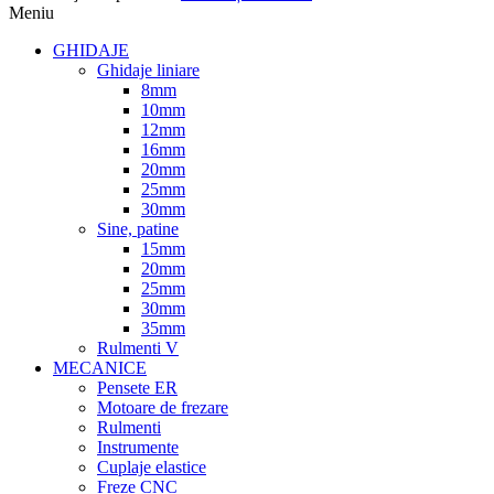
Meniu
GHIDAJE
Ghidaje liniare
8mm
10mm
12mm
16mm
20mm
25mm
30mm
Sine, patine
15mm
20mm
25mm
30mm
35mm
Rulmenti V
MECANICE
Pensete ER
Motoare de frezare
Rulmenti
Instrumente
Cuplaje elastice
Freze CNC