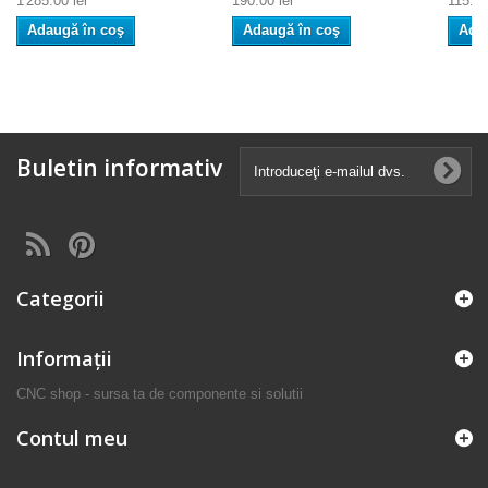
1'285.00 lei
190.00 lei
115.00
Adaugă în coş
Adaugă în coş
Ada
Buletin informativ
Categorii
Informaţii
CNC shop - sursa ta de componente si solutii
Contul meu