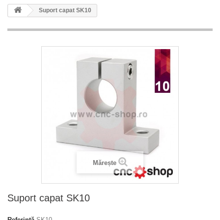
Suport capat SK10
Mărește
Suport capat SK10
Referință
SK10