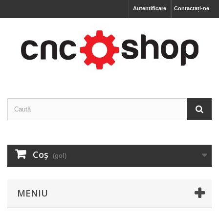
Autentificare
Contactați-ne
Coş
(gol)
MENIU