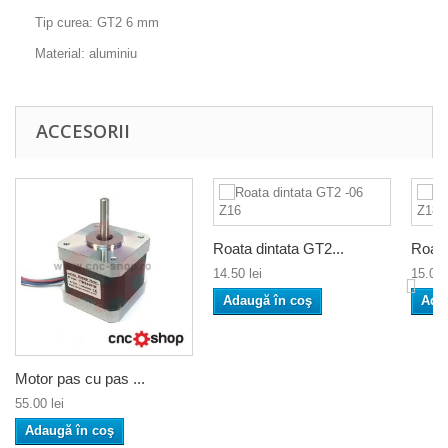
Tip curea: GT2 6 mm
Material: aluminiu
ACCESORII
Roata dintata GT2...
Roata
14.50 lei
15.00 
Adaugă în coş
Ada
Motor pas cu pas ...
55.00 lei
Adaugă în coş