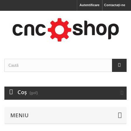
Autentificare
Contactați-ne
Coş
(gol)
MENIU