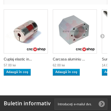
Cuplaj elastic in...
Carcasa aluminiu ...
Surub
57.00 lei
62.00 lei
14.00 
Adaugă în coş
Adaugă în coş
Ada
Buletin informativ