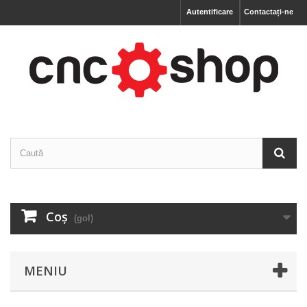
Autentificare
Contactați-ne
Coş
(gol)
MENIU