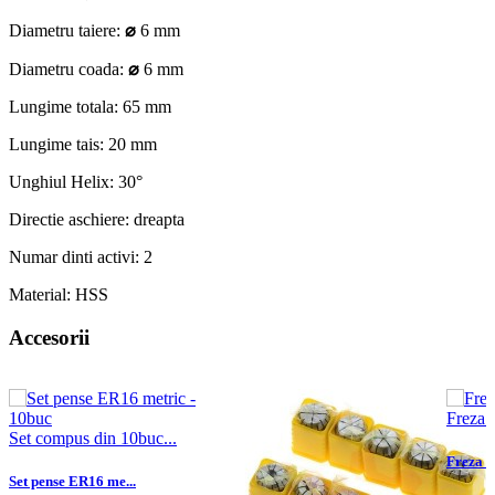
Diametru taiere:
⌀
6 mm
Diametru coada:
⌀
6 mm
Lungime totala: 65 mm
Lungime tais: 20 mm
Unghiul Helix: 30°
Directie aschiere: dreapta
Numar dinti activi: 2
Material: HSS
Accesorii
Freza..
Set compus din 10buc...
Freza C
Set pense ER16 me...