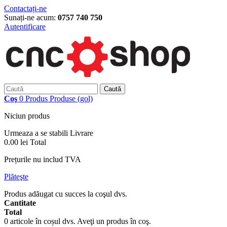
Contactați-ne
Sunați-ne acum:
0757 740 750
Autentificare
Caută
Coş
0
Produs
Produse
(gol)
Niciun produs
Urmeaza a se stabili
Livrare
0.00 lei
Total
Prețurile nu includ TVA
Plăteşte
Produs adăugat cu succes la coşul dvs.
Cantitate
Total
0
articole în coșul dvs.
Aveţi un produs în coş.