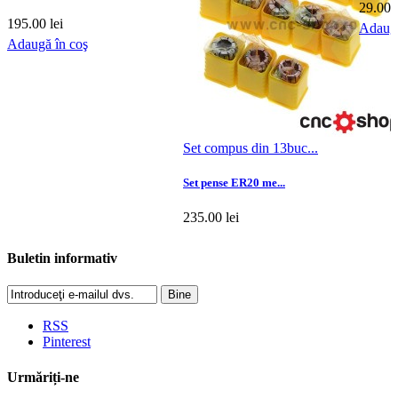
29.00 l
195.00 lei
Adaugă
Adaugă în coş
Set compus din 13buc...
Set pense ER20 me...
235.00 lei
Adaugă în coş
Buletin informativ
Bine
RSS
Pinterest
Urmăriți-ne