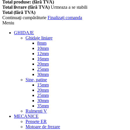
Total produse: (fără TVA)
Total livrare (fără TVA)
Urmeaza a se stabili
Total (fără TVA)
Continuaţi cumpărăturie
Finalizați comanda
Meniu
GHIDAJE
Ghidaje liniare
8mm
10mm
12mm
16mm
20mm
25mm
30mm
Sine, patine
15mm
20mm
25mm
30mm
35mm
Rulmenti V
MECANICE
Pensete ER
Motoare de frezare