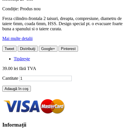
Condiție:
Produs nou
Freza cilindro-frontala 2 taisuri, dreapta, compresiune, diametru de
taiere 6mm, coada 6mm, HSS. Design special pt. o evacuare foarte
buna a spanului si o taiere curata.
Mai multe detalii
Tweet
Distribuiţi
Google+
Pinterest
Tipărește
39.00 lei
fără TVA
Cantitate
Adaugă în coş
Informații