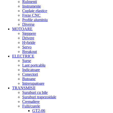
Rulmenti
Instrumente
Cuplaje elastice
Freze CNC
Profile aluminiu
Diverse
MOTOARE
Steppere
Drivere
Hybride
Servo
Breakout
ELECTRICE
Surse
Lant portcablu
Indicatoare
Conectori
Butoane
Intrerupatoare
TRANSMISII
Suruburi cu bile
Suruburi trapezoidale
Cremaliere
Fulii/curele
GT2-06