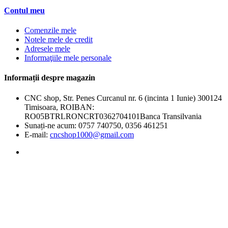
Contul meu
Comenzile mele
Notele mele de credit
Adresele mele
Informaţiile mele personale
Informații despre magazin
CNC shop, Str. Penes Curcanul nr. 6 (incinta 1 Iunie) 300124
Timisoara, ROIBAN:
RO05BTRLRONCRT0362704101Banca Transilvania
Sunați-ne acum:
0757 740750, 0356 461251
E-mail:
cncshop1000@gmail.com