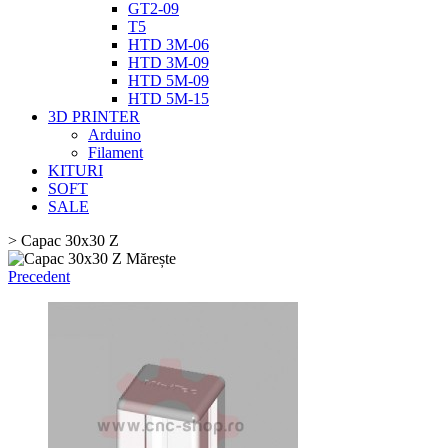
GT2-09
T5
HTD 3M-06
HTD 3M-09
HTD 5M-09
HTD 5M-15
3D PRINTER
Arduino
Filament
KITURI
SOFT
SALE
>
Capac 30x30 Z
Mărește
Precedent