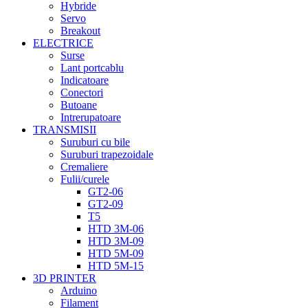
Hybride
Servo
Breakout
ELECTRICE
Surse
Lant portcablu
Indicatoare
Conectori
Butoane
Intrerupatoare
TRANSMISII
Suruburi cu bile
Suruburi trapezoidale
Cremaliere
Fulii/curele
GT2-06
GT2-09
T5
HTD 3M-06
HTD 3M-09
HTD 5M-09
HTD 5M-15
3D PRINTER
Arduino
Filament