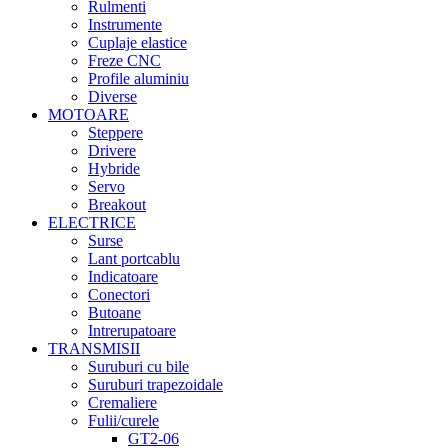
Rulmenti
Instrumente
Cuplaje elastice
Freze CNC
Profile aluminiu
Diverse
MOTOARE
Steppere
Drivere
Hybride
Servo
Breakout
ELECTRICE
Surse
Lant portcablu
Indicatoare
Conectori
Butoane
Intrerupatoare
TRANSMISII
Suruburi cu bile
Suruburi trapezoidale
Cremaliere
Fulii/curele
GT2-06