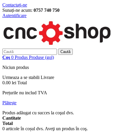
Contactați-ne
Sunați-ne acum:
0757 740 750
Autentificare
Caută
Coş
0
Produs
Produse
(gol)
Niciun produs
Urmeaza a se stabili
Livrare
0.00 lei
Total
Prețurile nu includ TVA
Plăteşte
Produs adăugat cu succes la coşul dvs.
Cantitate
Total
0
articole în coșul dvs.
Aveţi un produs în coş.