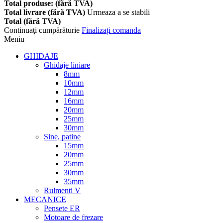
Total produse: (fără TVA)
Total livrare (fără TVA)
Urmeaza a se stabili
Total (fără TVA)
Continuaţi cumpărăturie
Finalizați comanda
Meniu
GHIDAJE
Ghidaje liniare
8mm
10mm
12mm
16mm
20mm
25mm
30mm
Sine, patine
15mm
20mm
25mm
30mm
35mm
Rulmenti V
MECANICE
Pensete ER
Motoare de frezare