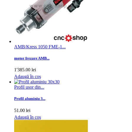
AMB/Kress 1050 FME-1...
motor frezare AMB...
1'385.00 lei
Adaugă în coş
Profil usor din...
Profil aluminiu 3...
51.00 lei
Adaugă în coş