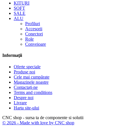
KITURI
SOFT
SALE
ALU
Profiluri
Accesorii
Conectori
Role
Conveioare
Informaţii
Oferte speciale
Produse noi
Cele mai cumpărate
Magazinele noastre
Contactați-ne
Terms and conditions
Despre noi
Livrare
Harta site-ului
CNC shop - sursa ta de componente si solutii
© 2026 - Made with love by CNC shop