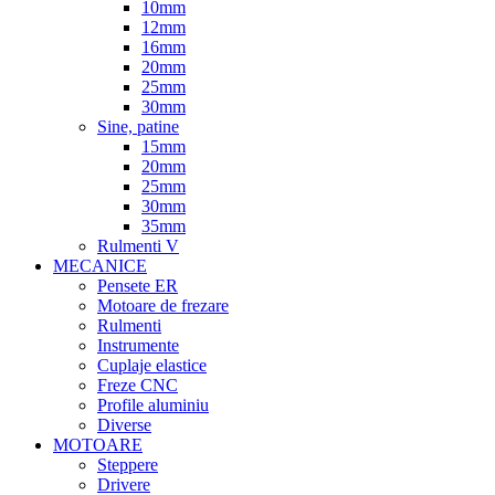
10mm
12mm
16mm
20mm
25mm
30mm
Sine, patine
15mm
20mm
25mm
30mm
35mm
Rulmenti V
MECANICE
Pensete ER
Motoare de frezare
Rulmenti
Instrumente
Cuplaje elastice
Freze CNC
Profile aluminiu
Diverse
MOTOARE
Steppere
Drivere