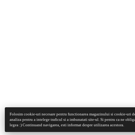
Folosim cookie-uri necesare pentru functionarea magazinului si cookie-uri d
analiza pentru a intelege traficul si a imbunatati site-ul. Si pentru ca ne oblig
legea :) Continuand navigarea, esti informat despre utilizarea acestora.