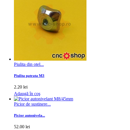
Piulita din otel...
Piulita patrata M3
2.20 lei
Adaugă în coş
Picior de sustinere...
Picior autonivela...
52.00 lei