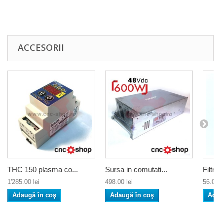
ACCESORII
THC 150 plasma co...
Sursa in comutati...
Filtr
1'285.00 lei
498.00 lei
56.00 
Adaugă în coş
Adaugă în coş
Ada