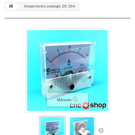
Ampermetru analogic DC 20A
Mărește