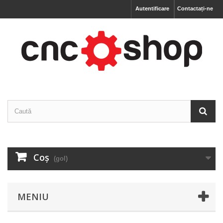
Autentificare
Contactați-ne
Coş
(gol)
MENIU