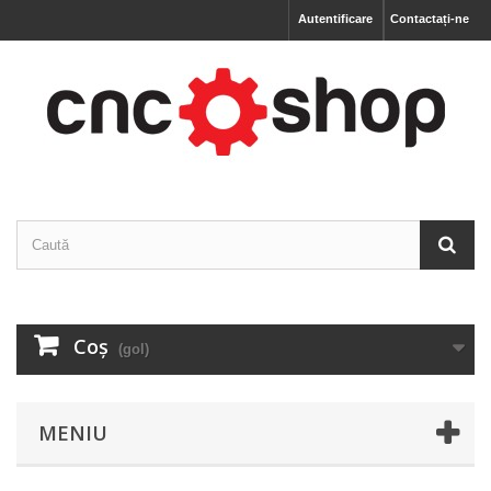
Autentificare
Contactați-ne
Coş
(gol)
MENIU