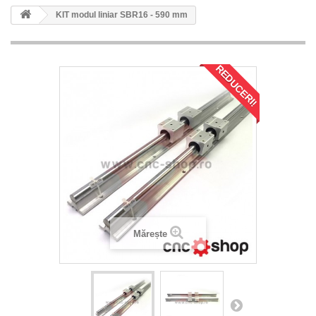
KIT modul liniar SBR16 - 590 mm
REDUCERI!
Mărește