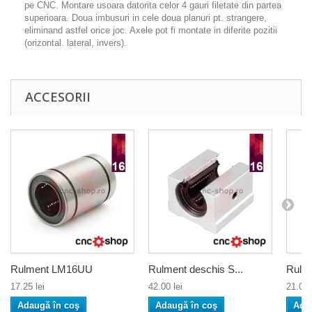
pe CNC. Montare usoara datorita celor 4 gauri filetate din partea
superioara. Doua imbusuri in cele doua planuri pt. strangere,
eliminand astfel orice joc. Axele pot fi montate in diferite pozitii
(orizontal. lateral, invers).
ACCESORII
Rulment LM16UU
Rulment deschis S...
Rulme
17.25 lei
42.00 lei
21.00 
Adaugă în coş
Adaugă în coş
Ada