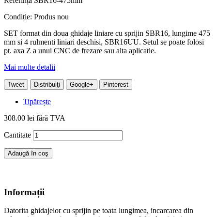
Referință
SBR16-475mm
Condiție:
Produs nou
SET format din doua ghidaje liniare cu sprijin SBR16, lungime 475
mm si 4 rulmenti liniari deschisi, SBR16UU. Setul se poate folosi
pt. axa Z a unui CNC de frezare sau alta aplicatie.
Mai multe detalii
Tweet
Distribuiţi
Google+
Pinterest
Tipărește
308.00 lei
fără TVA
Cantitate
Adaugă în coş
Informații
Datorita ghidajelor cu sprijin pe toata lungimea, incarcarea din