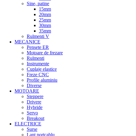
Sine, patine
15mm
20mm
25mm
30mm
35mm
Rulmenti V
MECANICE
Pensete ER
Motoare de frezare
Rulmenti
Instrumente
Cuplaje elastice
Freze CNC
Profile aluminiu
Diverse
MOTOARE
Steppere
Drivere
Hybride
Servo
Breakout
ELECTRICE
Surse
Lant portcablu