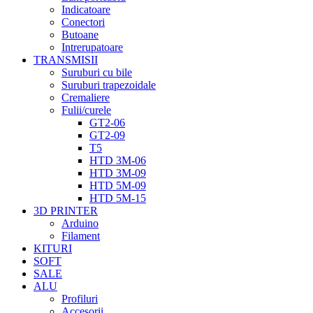
Indicatoare
Conectori
Butoane
Intrerupatoare
TRANSMISII
Suruburi cu bile
Suruburi trapezoidale
Cremaliere
Fulii/curele
GT2-06
GT2-09
T5
HTD 3M-06
HTD 3M-09
HTD 5M-09
HTD 5M-15
3D PRINTER
Arduino
Filament
KITURI
SOFT
SALE
ALU
Profiluri
Accesorii