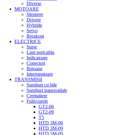
Diverse
MOTOARE
Steppere
Drivere
Hybride
Servo
Breakout
ELECTRICE
Surse
Lant portcablu
Indicatoare
Conectori
Butoane
Intrerupatoare
TRANSMISII
Suruburi cu bile
Suruburi trapezoidale
Cremaliere
Fulii/curele
GT2-06
GT2-09
T5
HTD 3M-06
HTD 3M-09
HTD 5M-09