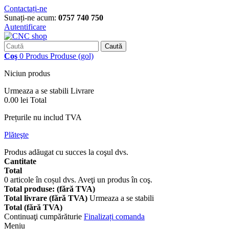
Contactați-ne
Sunați-ne acum:
0757 740 750
Autentificare
Caută
Coş
0
Produs
Produse
(gol)
Niciun produs
Urmeaza a se stabili
Livrare
0.00 lei
Total
Prețurile nu includ TVA
Plăteşte
Produs adăugat cu succes la coşul dvs.
Cantitate
Total
0
articole în coșul dvs.
Aveţi un produs în coş.
Total produse: (fără TVA)
Total livrare (fără TVA)
Urmeaza a se stabili
Total (fără TVA)
Continuaţi cumpărăturie
Finalizați comanda
Meniu