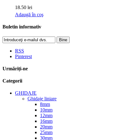
18.50 lei
Adaugă în coş
Buletin informativ
Bine
RSS
Pinterest
Urmăriți-ne
Categorii
GHIDAJE
Ghidaje liniare
8mm
10mm
12mm
16mm
20mm
25mm
30mm