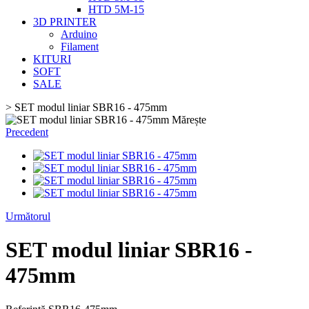
HTD 5M-15
3D PRINTER
Arduino
Filament
KITURI
SOFT
SALE
>
SET modul liniar SBR16 - 475mm
Mărește
Precedent
Următorul
SET modul liniar SBR16 -
475mm