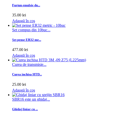
Furtun emulsie du...
35.00 lei
Adaugă în coş
Set compus din 10buc...
Set pense ER32 me...
477.00 lei
Adaugă în coş
Curea de transmisie...
Curea inchisa HTD...
25.00 lei
Adaugă în coş
SBR16 este un ghidaj...
Ghidaj liniar cu ...