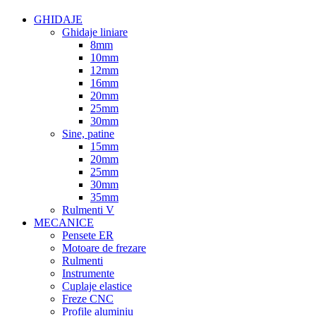
GHIDAJE
Ghidaje liniare
8mm
10mm
12mm
16mm
20mm
25mm
30mm
Sine, patine
15mm
20mm
25mm
30mm
35mm
Rulmenti V
MECANICE
Pensete ER
Motoare de frezare
Rulmenti
Instrumente
Cuplaje elastice
Freze CNC
Profile aluminiu