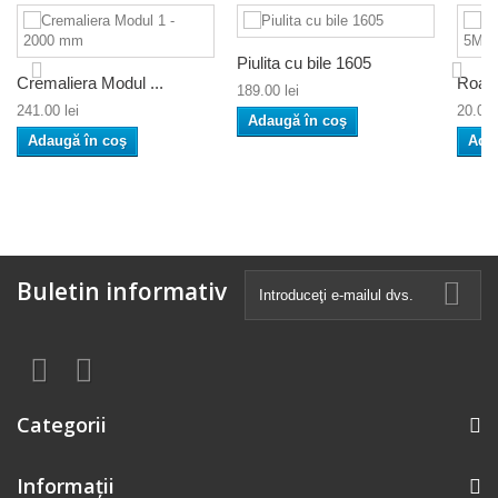
Piulita cu bile 1605
Cremaliera Modul ...
Roata
189.00 lei
241.00 lei
20.00 
Adaugă în coş
Adaugă în coş
Ada
Buletin informativ
Categorii
Informaţii