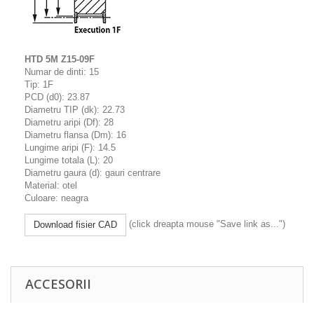
HTD 5M Z15-09F
Numar de dinti: 15
Tip: 1F
PCD (d0): 23.87
Diametru TIP (dk): 22.73
Diametru aripi (Df): 28
Diametru flansa (Dm): 16
Lungime aripi (F): 14.5
Lungime totala (L): 20
Diametru gaura (d): gauri centrare
Material: otel
Culoare: neagra
(click dreapta mouse "Save link as...")
Download fisier CAD
ACCESORII