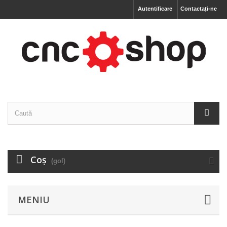
Autentificare
Contactați-ne
Coş
(gol)
MENIU