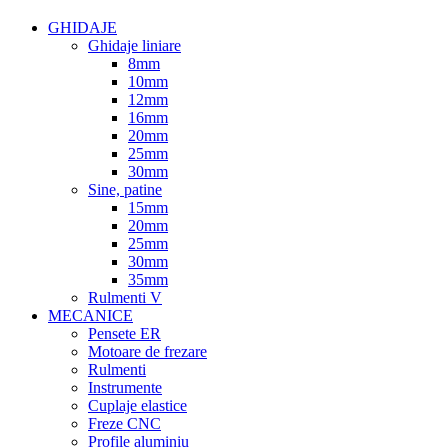
GHIDAJE
Ghidaje liniare
8mm
10mm
12mm
16mm
20mm
25mm
30mm
Sine, patine
15mm
20mm
25mm
30mm
35mm
Rulmenti V
MECANICE
Pensete ER
Motoare de frezare
Rulmenti
Instrumente
Cuplaje elastice
Freze CNC
Profile aluminiu