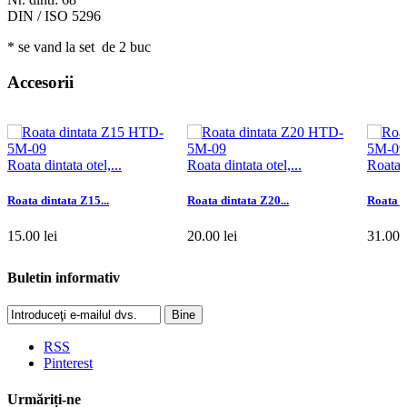
DIN / ISO 5296
* se vand la set de 2 buc
Accesorii
Roata dintata otel,...
Roata dintata otel,...
Roata d
Roata dintata Z15...
Roata dintata Z20...
Roata d
15.00 lei
20.00 lei
31.00 l
Adaugă în coş
Adaugă în coş
Adaugă
Buletin informativ
Bine
RSS
Pinterest
Urmăriți-ne