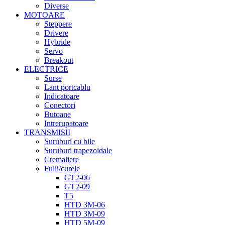
Diverse
MOTOARE
Steppere
Drivere
Hybride
Servo
Breakout
ELECTRICE
Surse
Lant portcablu
Indicatoare
Conectori
Butoane
Intrerupatoare
TRANSMISII
Suruburi cu bile
Suruburi trapezoidale
Cremaliere
Fulii/curele
GT2-06
GT2-09
T5
HTD 3M-06
HTD 3M-09
HTD 5M-09