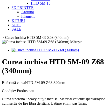
HTD 5M-15
3D PRINTER
Arduino
Filament
KITURI
SOFT
SALE
>
Curea inchisa HTD 5M-09 Z68 (340mm)
Mărește
Curea inchisa HTD 5M-09 Z68
(340mm)
Referință
cureaHTD-5M-09-Z68-340mm
Condiție:
Produs nou
Curea sincrona "heavy duty" inchisa. Material cauciuc special/nylon
cu insertie de fire fibra de sticla. Latime 9mm, pas 5mm.