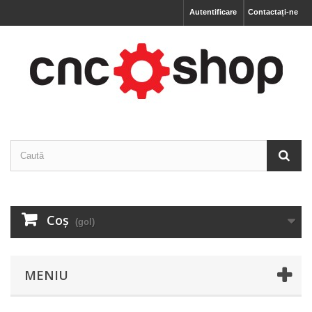
Autentificare
Contactați-ne
Coş
(gol)
MENIU