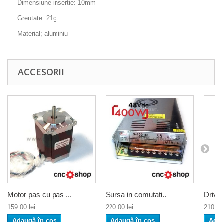
Dimensiune insertie: 10mm
Greutate: 21g
Material; aluminiu
ACCESORII
Motor pas cu pas ...
Sursa in comutati...
Drive
159.00 lei
220.00 lei
210.00
Adaugă în coş
Adaugă în coş
Ada