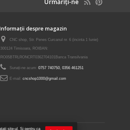
Urmăriți-ne
Informații despre magazin
CNC shop, Str. Penes Curcanul nr. 6 (incinta 1 Iunie)
300124 Timisoara, ROIBAN:
RO05BTRLRONCRT0362704101Banca Transilvania
Sunați-ne acum:
0757 740750, 0356 461251
E-mail:
cncshop1000@gmail.com
ati site-ul. Si pentru ca