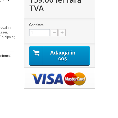
TVA
Cantitate
deal in
Laser,
ip bipolar,
Adaugă în
nterest
coş