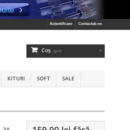
Autentificare
Contactați-ne
Coş
(gol)
KITURI
SOFT
SALE
159.00 lei
fără
, 3A