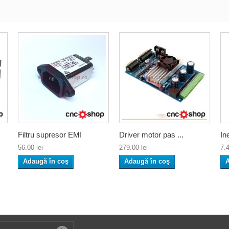
Filtru supresor EMI
Driver motor pas ...
In
56.00 lei
279.00 lei
7.4
Adaugă în coş
Adaugă în coş
A