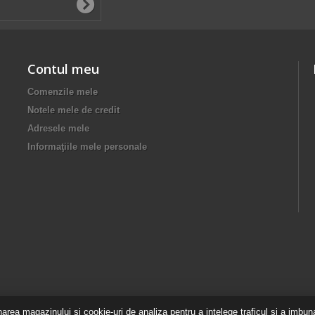
Contul meu
Comenzile mele
Notele mele de credit
Adresele mele
Informaţiile mele personale
rea magazinului si cookie-uri de analiza pentru a intelege traficul si a imbunat