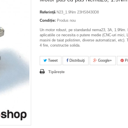
Referință
N23_1.9Nm 23HS8430D8
Condiție:
Produs nou
Un motor robust, pe standardul nema23, 3A, 1.9Nm. I
aplicatiile ce necesita o putere medie (CNC-uri mici, 
masini de taiat polistiren, diverse automatizari, etc). T
4 fire, constructie solida.
Tweet
Distribuiţi
Google+
Pi
Tipărește