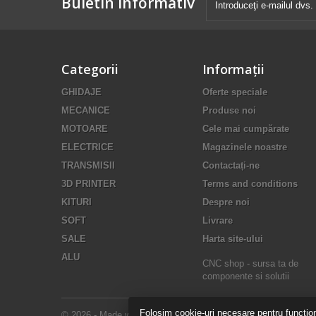
Buletin informativ
Categorii
Informaţii
GHIDAJE
Oferte speciale
MECANICE
Produse noi
MOTOARE
Cele mai cumpărate
ELECTRICE
Magazinele noastre
TRANSMISII
Contactați-ne
3D PRINTER
Terms and conditions
KITURI
Despre noi
SOFT
Livrare
SALE
Harta site-ului
ALU
CNC shop - sursa ta de
componente si solutii
Folosim cookie-uri necesare pentru functiona
© 2026 - Made with love by CNC shop