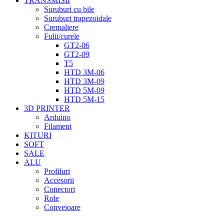
TRANSMISII
Suruburi cu bile
Suruburi trapezoidale
Cremaliere
Fulii/curele
GT2-06
GT2-09
T5
HTD 3M-06
HTD 3M-09
HTD 5M-09
HTD 5M-15
3D PRINTER
Arduino
Filament
KITURI
SOFT
SALE
ALU
Profiluri
Accesorii
Conectori
Role
Conveioare