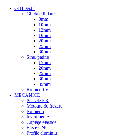
GHIDAJE
Ghidaje liniare
8mm
10mm
12mm
16mm
20mm
25mm
30mm
Sine, patine
15mm
20mm
25mm
30mm
35mm
Rulmenti V
MECANICE
Pensete ER
Motoare de frezare
Rulmenti
Instrumente
Cuplaje elastice
Freze CNC
Profile aluminiu