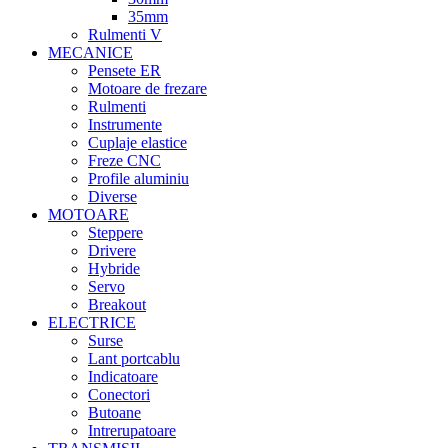
35mm
Rulmenti V
MECANICE
Pensete ER
Motoare de frezare
Rulmenti
Instrumente
Cuplaje elastice
Freze CNC
Profile aluminiu
Diverse
MOTOARE
Steppere
Drivere
Hybride
Servo
Breakout
ELECTRICE
Surse
Lant portcablu
Indicatoare
Conectori
Butoane
Intrerupatoare