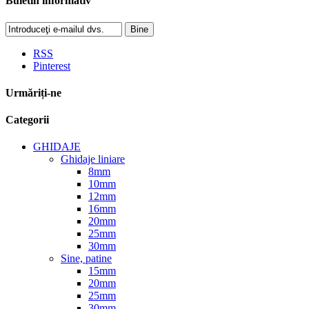
Buletin informativ
Bine
RSS
Pinterest
Urmăriți-ne
Categorii
GHIDAJE
Ghidaje liniare
8mm
10mm
12mm
16mm
20mm
25mm
30mm
Sine, patine
15mm
20mm
25mm
30mm