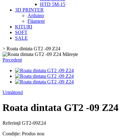
HTD 5M-15
3D PRINTER
Arduino
Filament
KITURI
SOFT
SALE
>
Roata dintata GT2 -09 Z24
Mărește
Precedent
Următorul
Roata dintata GT2 -09 Z24
Referință
GT2-09Z24
Condiție:
Produs nou