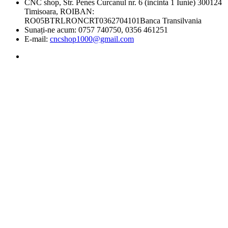
CNC shop, Str. Penes Curcanul nr. 6 (incinta 1 Iunie) 300124
Timisoara, ROIBAN:
RO05BTRLRONCRT0362704101Banca Transilvania
Sunați-ne acum:
0757 740750, 0356 461251
E-mail:
cncshop1000@gmail.com