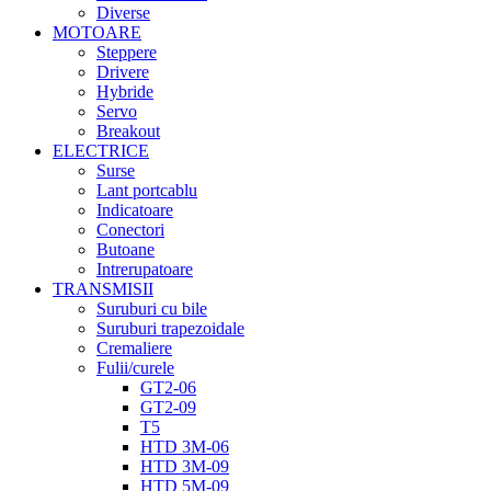
Diverse
MOTOARE
Steppere
Drivere
Hybride
Servo
Breakout
ELECTRICE
Surse
Lant portcablu
Indicatoare
Conectori
Butoane
Intrerupatoare
TRANSMISII
Suruburi cu bile
Suruburi trapezoidale
Cremaliere
Fulii/curele
GT2-06
GT2-09
T5
HTD 3M-06
HTD 3M-09
HTD 5M-09