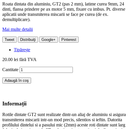
Roata dintata din aluminiu, GT2 (pas 2 mm), latime curea 9mm, 24
dinti, flansa prindere pe ax motor 5 mm, fixare cu imbus. Pt. diverse
aplicatii unde transmiterea miscarii se face pe curea (de ex.
demultiplicare).
Mai multe detalii
Tweet
Distribuiţi
Google+
Pinterest
Tipărește
20.00 lei
fără TVA
Cantitate
Adaugă în coş
Informații
Rotile dintate GT2 sunt realizate dintr-un aliaj de aluminiu si asigura
transmiterea miscarii intr-un mod precis, silentios si ieftin. Datorita
profilului dintelui si a pasului mic (2mm) aceste roti dintate sunt larg