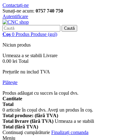
Contactați-ne
Sunați-ne acum:
0757 740 750
Autentificare
Caută
Coş
0
Produs
Produse
(gol)
Niciun produs
Urmeaza a se stabili
Livrare
0.00 lei
Total
Prețurile nu includ TVA
Plăteşte
Produs adăugat cu succes la coşul dvs.
Cantitate
Total
0
articole în coșul dvs.
Aveţi un produs în coş.
Total produse: (fără TVA)
Total livrare (fără TVA)
Urmeaza a se stabili
Total (fără TVA)
Continuaţi cumpărăturie
Finalizați comanda
Meniu