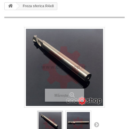
Freza sferica R4x8
Mărește