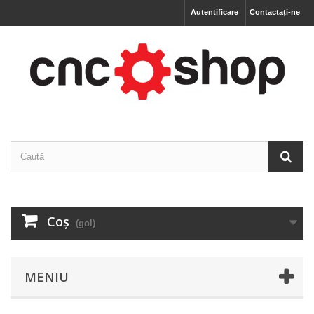
Autentificare
Contactați-ne
Coş
(gol)
MENIU