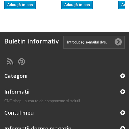
Adaugă în coş
Adaugă în coş
Ada
Buletin informativ
Categorii
Informaţii
CNC shop - sursa ta de componente si solutii
Contul meu
Informații despre magazin