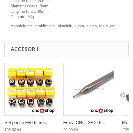
Lungime taiere: 20mm
Diametru coada: 8mm
Lungime totala: 95mm
Greutate: 53g
Materiale prelucrabile: otel, aluminiu, cupru, alama, fonta, etc.
ACCESORII
Set pense ER16 me...
Freza CNC, 2F 2x6...
Motor
195.00 lei
29.00 lei
1'950.