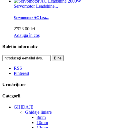
Servomotor Leadshine...
Servomotor AC Lea...
2'923.00 lei
Adaugă în coş
Buletin informativ
Bine
RSS
Pinterest
Urmăriți-ne
Categorii
GHIDAJE
Ghidaje liniare
8mm
10mm
12mm