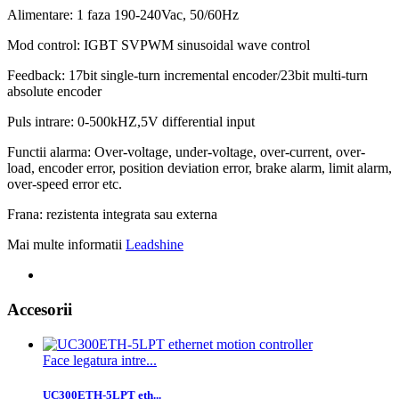
Alimentare: 1 faza 190-240Vac, 50/60Hz
Mod control: IGBT SVPWM
sinusoidal wave control
Feedback:
17bit single-turn incremental encoder/23bit multi-turn
absolute encoder
Puls intrare:
0-500kHZ,5V differential input
Functii alarma:
Over-voltage, under-voltage, over-current, over-
load, encoder error, position deviation error, brake alarm, limit alarm,
over-speed error etc.
Frana: rezistenta integrata sau externa
Mai multe informatii
Leadshine
Accesorii
Face legatura intre...
UC300ETH-5LPT eth...