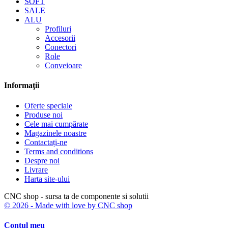
SOFT
SALE
ALU
Profiluri
Accesorii
Conectori
Role
Conveioare
Informaţii
Oferte speciale
Produse noi
Cele mai cumpărate
Magazinele noastre
Contactați-ne
Terms and conditions
Despre noi
Livrare
Harta site-ului
CNC shop - sursa ta de componente si solutii
© 2026 - Made with love by CNC shop
Contul meu