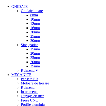
GHIDAJE
Ghidaje liniare
8mm
10mm
12mm
16mm
20mm
25mm
30mm
Sine, patine
15mm
20mm
25mm
30mm
35mm
Rulmenti V
MECANICE
Pensete ER
Motoare de frezare
Rulmenti
Instrumente
Cuplaje elastice
Freze CNC
Profile aluminiu