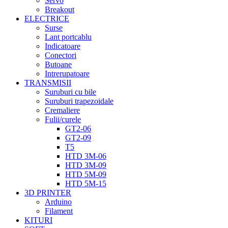
Servo
Breakout
ELECTRICE
Surse
Lant portcablu
Indicatoare
Conectori
Butoane
Intrerupatoare
TRANSMISII
Suruburi cu bile
Suruburi trapezoidale
Cremaliere
Fulii/curele
GT2-06
GT2-09
T5
HTD 3M-06
HTD 3M-09
HTD 5M-09
HTD 5M-15
3D PRINTER
Arduino
Filament
KITURI