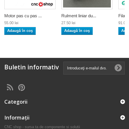
Motor pas cu pas ...
Rulment liniar du...
Filam
55.00 lei
27.50 lei
91.00 
Adaugă în coş
Adaugă în coş
Ada
Buletin informativ
Categorii
Informaţii
CNC shop - sursa ta de componente si solutii