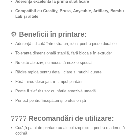
Aderență excelentă la prima stratificare
Compatibil cu Creality, Prusa, Anycubic, Artillery, Bambu
Lab și altele
⚙️
Beneficii în printare:
Aderență ridicată între straturi, ideal pentru piese durabile
Toleranță dimensională stabilă, fără blocaje în extruder
Nu este abraziv, nu necesită nozzle special
Răcire rapidă pentru detalii clare și muchii curate
Fără miros deranjant în timpul printării
Poate fi șlefuit ușor cu hârtie abrazivă umedă
Perfect pentru începători și profesioniști
????
Recomandări de utilizare:
Curăță patul de printare cu alcool izopropilic pentru o aderență
optimă