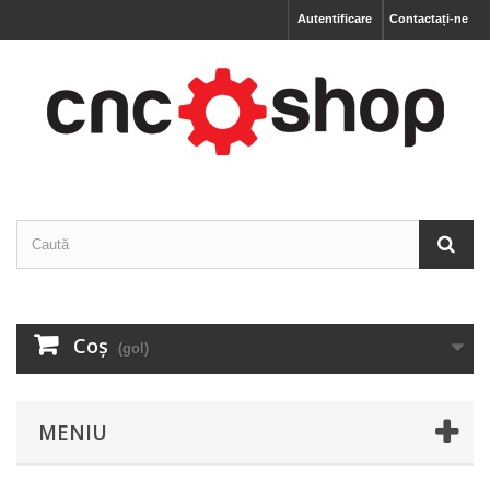
Autentificare
Contactați-ne
Coş
(gol)
MENIU