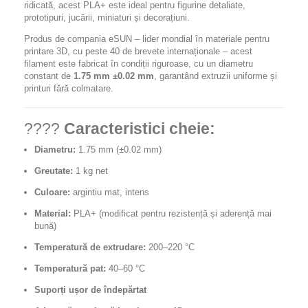
ridicată, acest PLA+ este ideal pentru figurine detaliate,
prototipuri, jucării, miniaturi și decorațiuni.
Produs de compania eSUN – lider mondial în materiale pentru
printare 3D, cu peste 40 de brevete internaționale – acest
filament este fabricat în condiții riguroase, cu un diametru
constant de
1.75 mm ±0.02 mm
, garantând extruzii uniforme și
printuri fără colmatare.
????
Caracteristici cheie:
Diametru:
1.75 mm (±0.02 mm)
Greutate:
1 kg net
Culoare:
argintiu mat, intens
Material:
PLA+ (modificat pentru rezistență și aderență mai
bună)
Temperatură de extrudare:
200–220 °C
Temperatură pat:
40–60 °C
Suporți ușor de îndepărtat