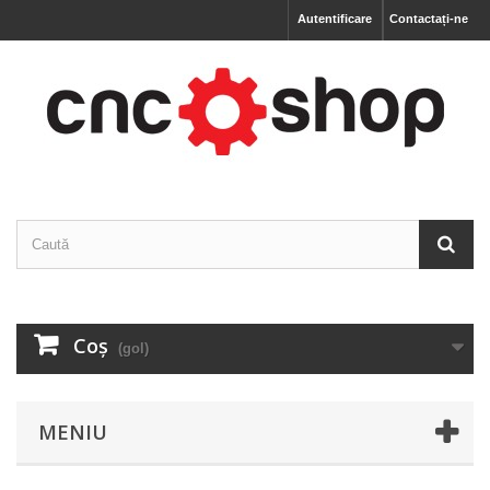
Autentificare
Contactați-ne
Coş
(gol)
MENIU