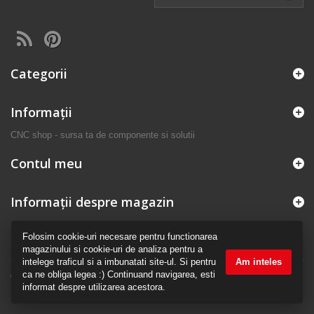
Categorii
Informaţii
CNC shop - sursa ta de componente si solutii
Contul meu
Informații despre magazin
Folosim cookie-uri necesare pentru functionarea
magazinului si cookie-uri de analiza pentru a
intelege traficul si a imbunatati site-ul. Si pentru
Am inteles
ca ne obliga legea :) Continuand navigarea, esti
© 2026 - Made with love by CNC shop
informat despre utilizarea acestora.