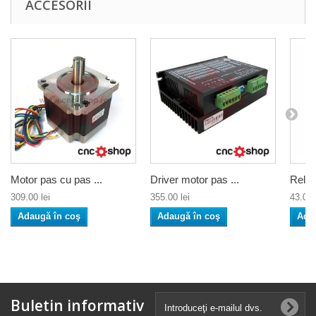
ACCESORII
Motor pas cu pas ...
Driver motor pas ...
Releu
309.00 lei
355.00 lei
43.00 
Adaugă în coş
Adaugă în coş
Ada
Buletin informativ