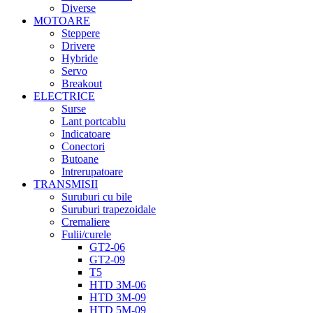
Diverse
MOTOARE
Steppere
Drivere
Hybride
Servo
Breakout
ELECTRICE
Surse
Lant portcablu
Indicatoare
Conectori
Butoane
Intrerupatoare
TRANSMISII
Suruburi cu bile
Suruburi trapezoidale
Cremaliere
Fulii/curele
GT2-06
GT2-09
T5
HTD 3M-06
HTD 3M-09
HTD 5M-09