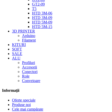
GT2-09
T5
HTD 3M-06
HTD 3M-09
HTD 5M-09
HTD 5M-15
3D PRINTER
Arduino
Filament
KITURI
SOFT
SALE
ALU
Profiluri
Accesorii
Conectori
Role
Conveioare
Informaţii
Oferte speciale
Produse noi
Cele mai cumpărate