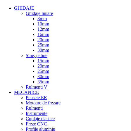
GHIDAJE
Ghidaje liniare
8mm
10mm
12mm
16mm
20mm
25mm
30mm
Sine, patine
15mm
20mm
25mm
30mm
35mm
Rulmenti V
MECANICE
Pensete ER
Motoare de frezare
Rulmenti
Instrumente
Cuplaje elastice
Freze CNC
Profile aluminiu