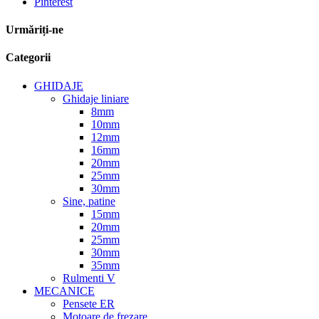
Pinterest
Urmăriți-ne
Categorii
GHIDAJE
Ghidaje liniare
8mm
10mm
12mm
16mm
20mm
25mm
30mm
Sine, patine
15mm
20mm
25mm
30mm
35mm
Rulmenti V
MECANICE
Pensete ER
Motoare de frezare