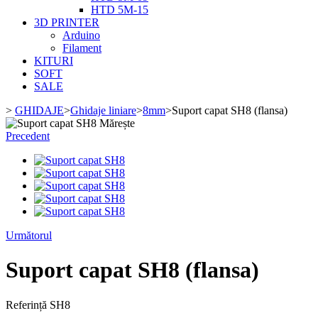
HTD 5M-15
3D PRINTER
Arduino
Filament
KITURI
SOFT
SALE
>
GHIDAJE
>
Ghidaje liniare
>
8mm
>
Suport capat SH8 (flansa)
Mărește
Precedent
Următorul
Suport capat SH8 (flansa)
Referință
SH8