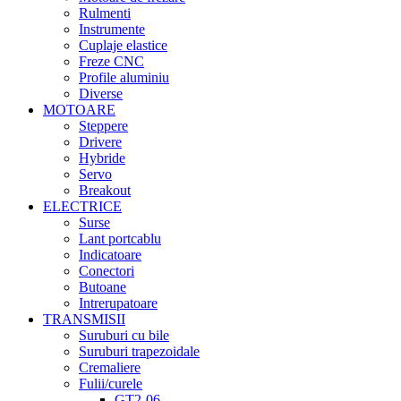
Rulmenti
Instrumente
Cuplaje elastice
Freze CNC
Profile aluminiu
Diverse
MOTOARE
Steppere
Drivere
Hybride
Servo
Breakout
ELECTRICE
Surse
Lant portcablu
Indicatoare
Conectori
Butoane
Intrerupatoare
TRANSMISII
Suruburi cu bile
Suruburi trapezoidale
Cremaliere
Fulii/curele
GT2-06