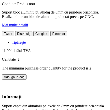
Condiție:
Produs nou
Suport bloc aluminiu pt. ghidaj de 8mm cu prindere orizontala.
Realizat dintr-un bloc de aluminiu prelucrat precis pe CNC.
Mai multe detalii
Tweet
Distribuiţi
Google+
Pinterest
Tipărește
11.00 lei
fără TVA
Cantitate
The minimum purchase order quantity for the product is
2
Adaugă în coş
Informații
Suport capat din aluminiu pt. axele de 8mm cu prindere orizontala.