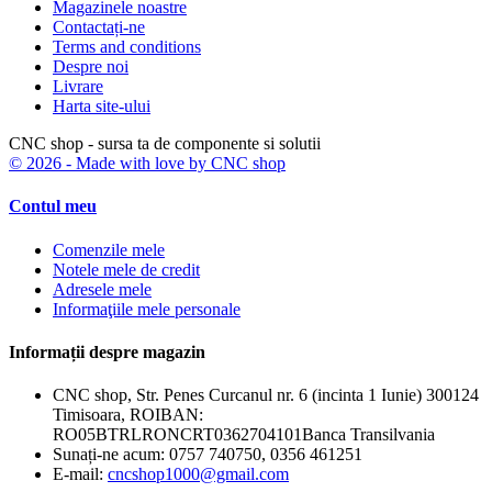
Magazinele noastre
Contactați-ne
Terms and conditions
Despre noi
Livrare
Harta site-ului
CNC shop - sursa ta de componente si solutii
© 2026 - Made with love by CNC shop
Contul meu
Comenzile mele
Notele mele de credit
Adresele mele
Informaţiile mele personale
Informații despre magazin
CNC shop, Str. Penes Curcanul nr. 6 (incinta 1 Iunie) 300124
Timisoara, ROIBAN:
RO05BTRLRONCRT0362704101Banca Transilvania
Sunați-ne acum:
0757 740750, 0356 461251
E-mail:
cncshop1000@gmail.com