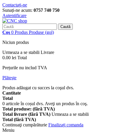
Contactați-ne
Sunați-ne acum:
0757 740 750
Autentificare
Caută
Coş
0
Produs
Produse
(gol)
Niciun produs
Urmeaza a se stabili
Livrare
0.00 lei
Total
Prețurile nu includ TVA
Plăteşte
Produs adăugat cu succes la coşul dvs.
Cantitate
Total
0
articole în coșul dvs.
Aveţi un produs în coş.
Total produse: (fără TVA)
Total livrare (fără TVA)
Urmeaza a se stabili
Total (fără TVA)
Continuaţi cumpărăturie
Finalizați comanda
Meniu