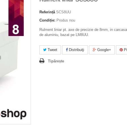
Referință
SCS8UU
Condiție:
Produs nou
Rulment liniar pt. axe de precizie de 8mm, in carcasa
de aluminiu, bazat pe LM8UU.
Tweet
Distribuiţi
Google+
Pi
Tipărește