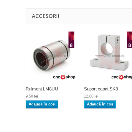
ACCESORII
Rulment LM8UU
Suport capat SK8
9.50 lei
12.00 lei
Adaugă în coş
Adaugă în coş