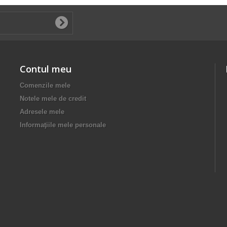
Contul meu
Comenzile mele
Notele mele de credit
Adresele mele
Informaţiile mele personale