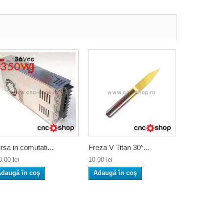
rsa in comutati...
Freza V Titan 30°...
.00 lei
10.00 lei
daugă în coş
Adaugă în coş