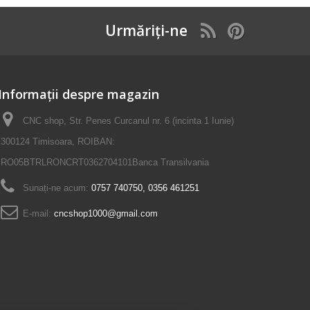
Urmăriți-ne
Informații despre magazin
CNC shop, Str. Penes Curcanul nr. 6 (incinta 1 Iunie)
300124 Timisoara, ROIBAN:
RO05BTRLRONCRT0362704101Banca Transilvania
Sunați-ne acum:
0757 740750, 0356 461251
E-mail:
cncshop1000@gmail.com