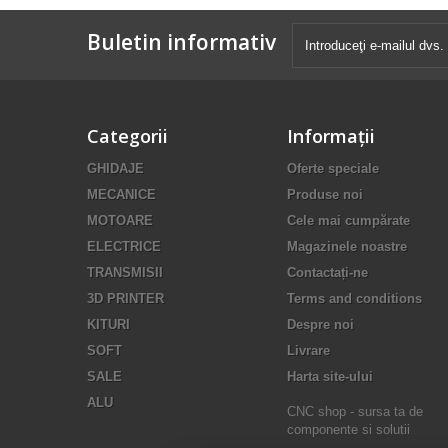
Buletin informativ
Categorii
Informaţii
GHIDAJE
Oferte speciale
MECANICE
Produse noi
MOTOARE
Cele mai cumpărate
ELECTRICE
Magazinele noastre
TRANSMISII
Contactați-ne
3D PRINTER
Terms and conditions
KITURI
Despre noi
SOFT
Livrare
SALE
Harta site-ului
ALU
CNC shop - sursa ta de
componente si solutii