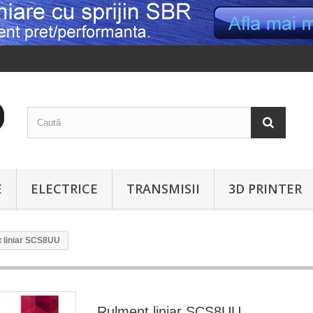
E
ELECTRICE
TRANSMISII
3D PRINTER
 liniar SCS8UU
Rulment liniar SCS8UU