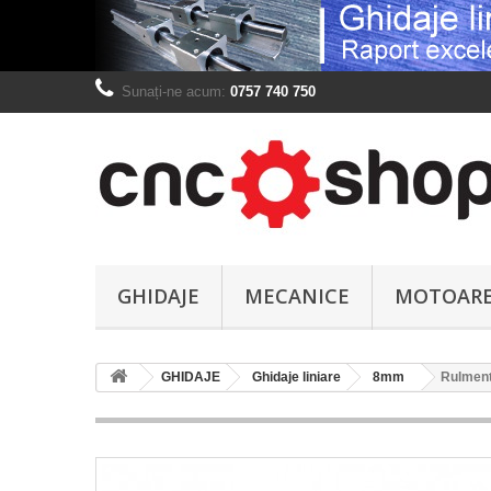
Sunați-ne acum:
0757 740 750
GHIDAJE
MECANICE
MOTOAR
GHIDAJE
Ghidaje liniare
8mm
Rulment