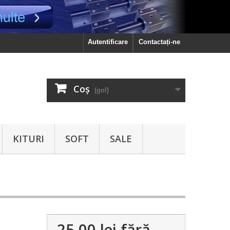
Autentificare
Contactați-ne
Coş
(gol)
KITURI
SOFT
SALE
25.00 lei
fără