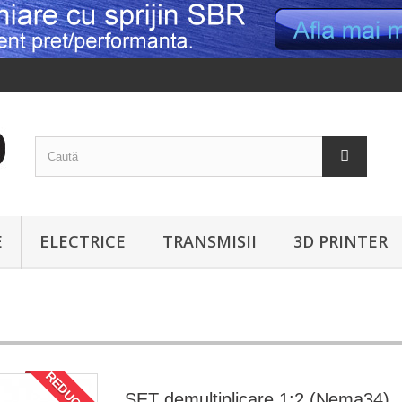
E
ELECTRICE
TRANSMISII
3D PRINTER
REDUCERI!
SET demultiplicare 1:2 (Nema34)