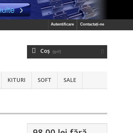
Autentificare
Contactați-ne
Coş
(gol)
KITURI
SOFT
SALE
98.00 lei
fără