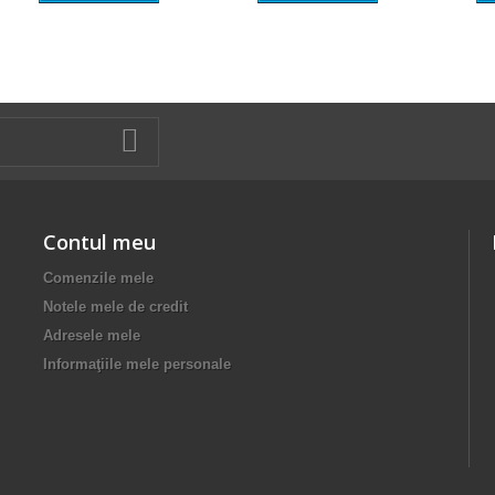
Contul meu
Comenzile mele
Notele mele de credit
Adresele mele
Informaţiile mele personale