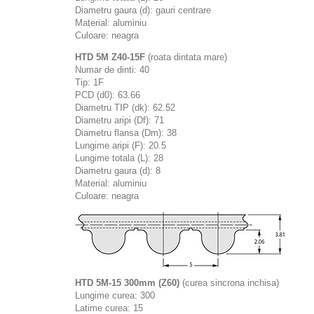
Diametru gaura (d): gauri centrare
Material: aluminiu
Culoare: neagra
HTD 5M Z40-15F
(roata dintata mare)
Numar de dinti: 40
Tip: 1F
PCD (d0):
63.66
Diametru TIP (dk):
62.52
Diametru aripi (Df): 71
Diametru flansa (Dm): 38
Lungime aripi (F): 20.5
Lungime totala (L): 28
Diametru gaura (d): 8
Material: aluminiu
Culoare: neagra
HTD 5M-15 300mm (Z60)
(curea sincrona inchisa)
Lungime curea: 300
Latime curea: 15