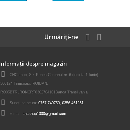
Urmăriți-ne
Informații despre magazin
CNC shop, Str. Penes Curcanul nr. 6 (incinta 1 Iunie)
300124 Timisoara, ROIBAN:
RO05BTRLRONCRT0362704101Banca Transilvania
Sunați-ne acum:
0757 740750, 0356 461251
E-mail:
cncshop1000@gmail.com