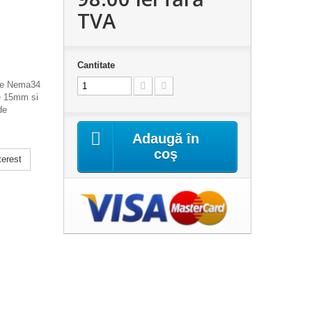
TVA
Cantitate
ele Nema34
de 15mm si
de
Adaugă în
coş
erest