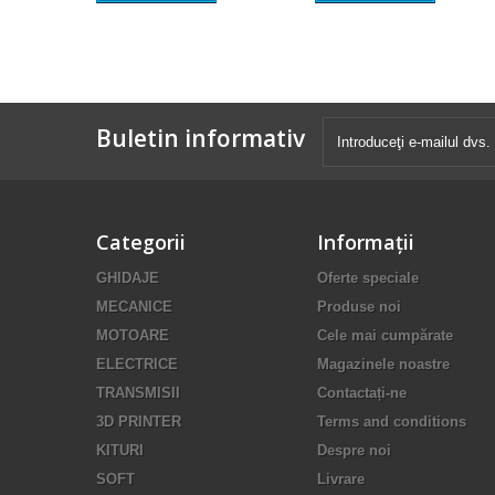
Buletin informativ
Categorii
Informaţii
GHIDAJE
Oferte speciale
MECANICE
Produse noi
MOTOARE
Cele mai cumpărate
ELECTRICE
Magazinele noastre
TRANSMISII
Contactați-ne
3D PRINTER
Terms and conditions
KITURI
Despre noi
SOFT
Livrare