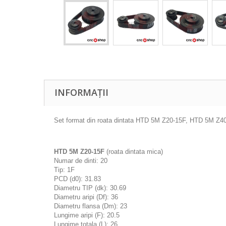
INFORMAȚII
Set format din roata dintata HTD 5M Z20-15F, HTD 5M Z
HTD 5M Z20-15F
(roata dintata mica)
Numar de dinti: 20
Tip: 1F
PCD (d0): 31.83
Diametru TIP (dk): 30.69
Diametru aripi (Df): 36
Diametru flansa (Dm): 23
Lungime aripi (F): 20.5
Lungime totala (L): 26