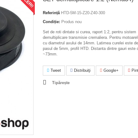
Referință
HTD-5M-15-Z20-Z40-300
Condiție:
Produs nou
Set de roti dintate si curea, raport 1:2, pentru sistem
demultiplicare transmisie cremaliera. Pentru motoar
cu diametrul axului de 14mm. Latimea curelei este 
pasul de 5mm, profil HTD. Distanta dintre gauri este 
~73mm.
Tweet
Distribuiţi
Google+
Pint
Tipărește