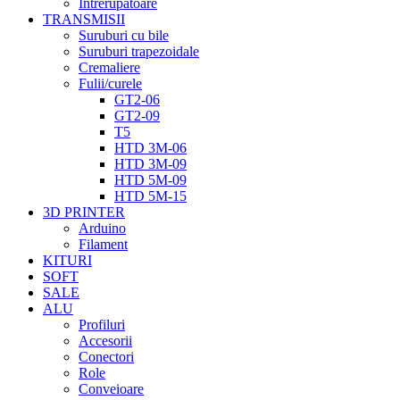
Intrerupatoare
TRANSMISII
Suruburi cu bile
Suruburi trapezoidale
Cremaliere
Fulii/curele
GT2-06
GT2-09
T5
HTD 3M-06
HTD 3M-09
HTD 5M-09
HTD 5M-15
3D PRINTER
Arduino
Filament
KITURI
SOFT
SALE
ALU
Profiluri
Accesorii
Conectori
Role
Conveioare