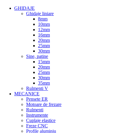
GHIDAJE
Ghidaje liniare
8mm
10mm
12mm
16mm
20mm
25mm
30mm
Sine, patine
15mm
20mm
25mm
30mm
35mm
Rulmenti V
MECANICE
Pensete ER
Motoare de frezare
Rulmenti
Instrumente
Cuplaje elastice
Freze CNC
Profile aluminiu