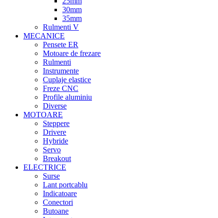
25mm
30mm
35mm
Rulmenti V
MECANICE
Pensete ER
Motoare de frezare
Rulmenti
Instrumente
Cuplaje elastice
Freze CNC
Profile aluminiu
Diverse
MOTOARE
Steppere
Drivere
Hybride
Servo
Breakout
ELECTRICE
Surse
Lant portcablu
Indicatoare
Conectori
Butoane