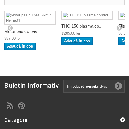
THC 150 plasma co...
Filtr
Motor pas cu pas ...
1'285.00 lei
56.00 
387.00 lei
Adaugă în coş
Ada
Adaugă în coş
Buletin informativ
Categorii