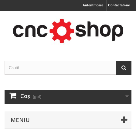
Autentificare
Contactați-ne
Coş
(gol)
MENIU