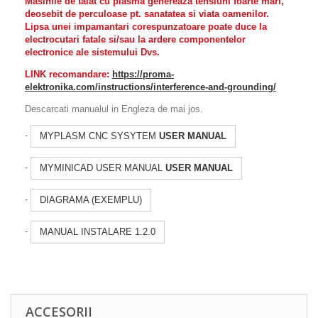
Masinile de taiat cu plasma genereaza tensiuni foarte mari,
deosebit de perculoase pt. sanatatea si viata oamenilor.
Lipsa unei impamantari corespunzatoare poate duce la
electrocutari fatale si/sau la ardere componentelor
electronice ale sistemului Dvs.
LINK recomandare:
https://proma-
elektronika.com/instructions/interference-and-grounding/
Descarcati manualul in Engleza de mai jos.
-
MYPLASM CNC SYSYTEM
USER MANUAL
-
MYMINICAD USER MANUAL
USER MANUAL
-
DIAGRAMA (EXEMPLU)
-
MANUAL INSTALARE 1.2.0
ACCESORII