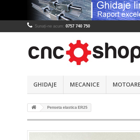
Sunați-ne acum:
0757 740 750
GHIDAJE
MECANICE
MOTOAR
Penseta elastica ER25