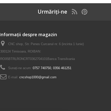
Urmăriți-ne
Informații despre magazin
CNC shop, Str. Penes Curcanul nr. 6 (incinta 1 Iunie)
300124 Timisoara, ROIBAN:
RO05BTRLRONCRT0362704101Banca Transilvania
Sunați-ne acum:
0757 740750, 0356 461251
E-mail:
cncshop1000@gmail.com