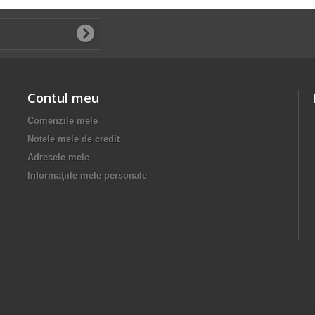
Contul meu
Comenzile mele
Notele mele de credit
Adresele mele
Informaţiile mele personale