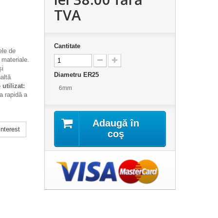
TVA
Cantitate
ele de
 materiale.
și
Diametru ER25
altă
utilizat:
6mm
a rapidă a
Adaugă în
nterest
coş