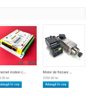
hernet motion c...
Motor de frezare ...
.00 lei
3'250.00 lei
daugă în coş
Adaugă în coş