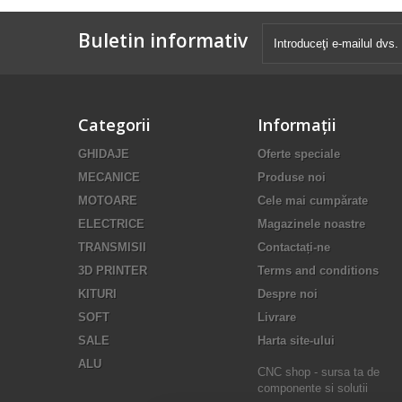
Buletin informativ
Categorii
Informaţii
GHIDAJE
Oferte speciale
MECANICE
Produse noi
MOTOARE
Cele mai cumpărate
ELECTRICE
Magazinele noastre
TRANSMISII
Contactați-ne
3D PRINTER
Terms and conditions
KITURI
Despre noi
SOFT
Livrare
SALE
Harta site-ului
ALU
CNC shop - sursa ta de
componente si solutii