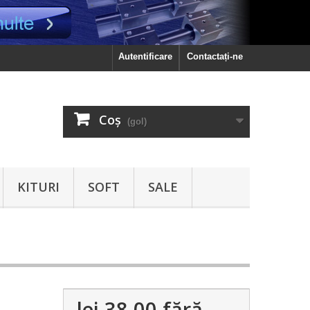
Autentificare
Contactați-ne
Coş
(gol)
KITURI
SOFT
SALE
lei 38.00
fără