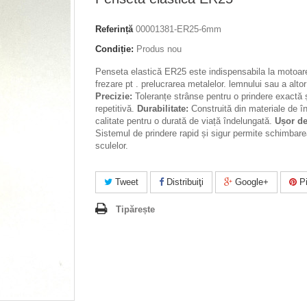
Referință
00001381-ER25-6mm
Condiție:
Produs nou
Penseta elastică ER25 este indispensabila la motoar
frezare pt . prelucrarea metalelor. lemnului sau a altor
Precizie:
Toleranțe strânse pentru o prindere exactă 
repetitivă.
Durabilitate:
Construită din materiale de în
calitate pentru o durată de viață îndelungată.
Ușor de 
Sistemul de prindere rapid și sigur permite schimbare
sculelor.
Tweet
Distribuiţi
Google+
Pi
Tipărește