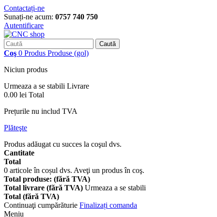
Contactați-ne
Sunați-ne acum:
0757 740 750
Autentificare
Caută
Coş
0
Produs
Produse
(gol)
Niciun produs
Urmeaza a se stabili
Livrare
0.00 lei
Total
Prețurile nu includ TVA
Plăteşte
Produs adăugat cu succes la coşul dvs.
Cantitate
Total
0
articole în coșul dvs.
Aveţi un produs în coş.
Total produse: (fără TVA)
Total livrare (fără TVA)
Urmeaza a se stabili
Total (fără TVA)
Continuaţi cumpărăturie
Finalizați comanda
Meniu