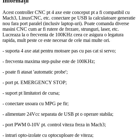
Informații
Acest controller CNC pt 4 axe este conceput pt a fi compatibil cu
Mach3, LinuxCNC, etc. conectare pe USB la calculatoare generatie
nou fara port paralel (inclusiv laptop-uri). Poate comanda diverse
masini CNC cum ar fi rutere de frezare, strunguri, laser, etc.
Lucreaza la o frecventa de 100KHz ceea ce asigura o legatura
rapida, mult peste ce este necesar de cele mai multe ori.
- suporta 4 axe atat pentru motoare pas cu pas cat si servo;
- frecventa maxima step-pulse este de 100KHz;
- poate fi atasat 'automatic probe';
- port pt. EMERGENCY STOP;
- suport pt limitatori de cursa;
- conectare usoara cu MPG pe fir;
- alimentare 24Vcc separata de USB pt o operare stabila;
- port PWM 0-10V pt. control viteza freza in Mach3;
- intrari opto-izolate cu optocuploare de viteza;