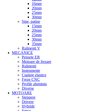
16mm
20mm
25mm
30mm
Sine, patine
15mm
20mm
25mm
30mm
35mm
Rulmenti V
MECANICE
Pensete ER
Motoare de frezare
Rulmenti
Instrumente
Cuplaje elastice
Freze CNC
Profile aluminiu
Diverse
MOTOARE
Steppere
Drivere
Hybride
Servo