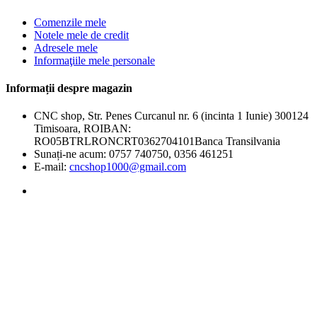
Comenzile mele
Notele mele de credit
Adresele mele
Informaţiile mele personale
Informații despre magazin
CNC shop, Str. Penes Curcanul nr. 6 (incinta 1 Iunie) 300124
Timisoara, ROIBAN:
RO05BTRLRONCRT0362704101Banca Transilvania
Sunați-ne acum:
0757 740750, 0356 461251
E-mail:
cncshop1000@gmail.com