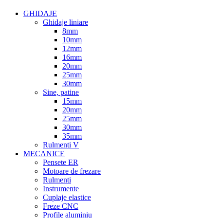
GHIDAJE
Ghidaje liniare
8mm
10mm
12mm
16mm
20mm
25mm
30mm
Sine, patine
15mm
20mm
25mm
30mm
35mm
Rulmenti V
MECANICE
Pensete ER
Motoare de frezare
Rulmenti
Instrumente
Cuplaje elastice
Freze CNC
Profile aluminiu