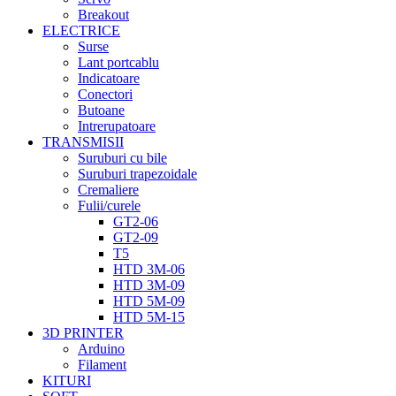
Breakout
ELECTRICE
Surse
Lant portcablu
Indicatoare
Conectori
Butoane
Intrerupatoare
TRANSMISII
Suruburi cu bile
Suruburi trapezoidale
Cremaliere
Fulii/curele
GT2-06
GT2-09
T5
HTD 3M-06
HTD 3M-09
HTD 5M-09
HTD 5M-15
3D PRINTER
Arduino
Filament
KITURI