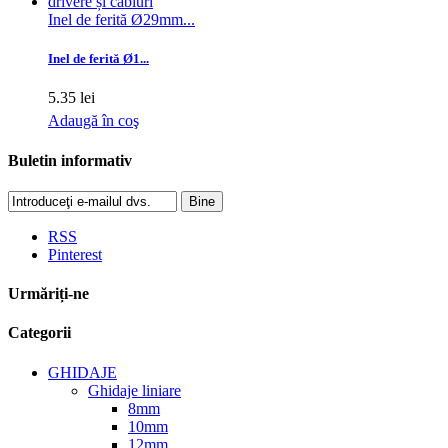
Inel de ferită Ø29mm...
Inel de ferită Ø1...
5.35 lei
Adaugă în coş
Buletin informativ
Bine
RSS
Pinterest
Urmăriți-ne
Categorii
GHIDAJE
Ghidaje liniare
8mm
10mm
12mm