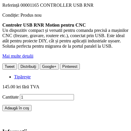
Referință
00001165 CONTROLLER USB RNR
Condiție:
Produs nou
Controler USB RNR Motion pentru CNC
Un dispozitiv compact și versatil pentru comanda precisă a mașinilor
CNC (frezare, gravare, routere etc.), conectat prin USB. Este ideal
atât pentru proiecte DIY, cât și pentru aplicații industriale ușoare.
Solutia perfecta pentru migrarea de la portul paralel la USB.
Mai multe detalii
Tweet
Distribuiţi
Google+
Pinterest
Tipărește
145.00 lei
fără TVA
Cantitate
Adaugă în coş