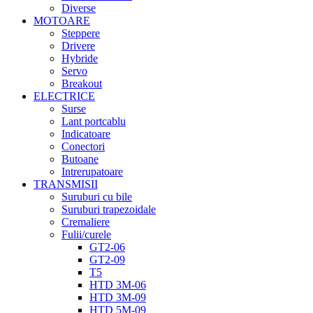
Diverse
MOTOARE
Steppere
Drivere
Hybride
Servo
Breakout
ELECTRICE
Surse
Lant portcablu
Indicatoare
Conectori
Butoane
Intrerupatoare
TRANSMISII
Suruburi cu bile
Suruburi trapezoidale
Cremaliere
Fulii/curele
GT2-06
GT2-09
T5
HTD 3M-06
HTD 3M-09
HTD 5M-09