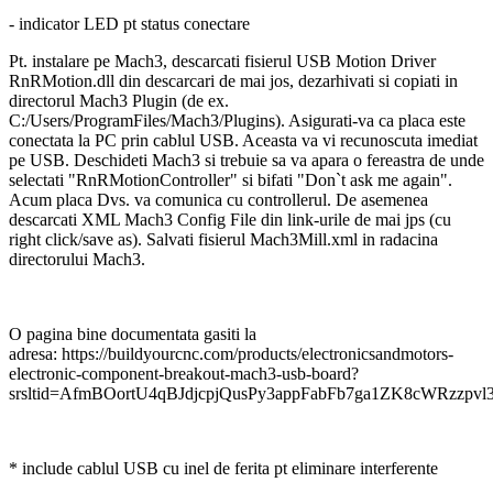
- indicator LED pt status conectare
Pt. instalare pe Mach3, descarcati fisierul USB Motion Driver
RnRMotion.dll din descarcari de mai jos, dezarhivati si copiati in
directorul Mach3 Plugin (de ex.
C:/Users/ProgramFiles/Mach3/Plugins). Asigurati-va ca placa este
conectata la PC prin cablul USB. Aceasta va vi recunoscuta imediat
pe USB. Deschideti Mach3 si trebuie sa va apara o fereastra de unde
selectati "RnRMotionController" si bifati "Don`t ask me again".
Acum placa Dvs. va comunica cu controllerul. De asemenea
descarcati XML Mach3 Config File din link-urile de mai jps (cu
right click/save as). Salvati fisierul Mach3Mill.xml in radacina
directorului Mach3.
O pagina bine documentata gasiti la
adresa: https://buildyourcnc.com/products/electronicsandmotors-
electronic-component-breakout-mach3-usb-board?
srsltid=AfmBOortU4qBJdjcpjQusPy3appFabFb7ga1ZK8cWRzzpv
* include cablul USB cu inel de ferita pt eliminare interferente