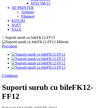
HTD 5M-15
3D PRINTER
Arduino
Filament
KITURI
SOFT
SALE
>
Suporti surub cu bileFK12-FF12
Mărește
Precedent
Următorul
Suporti surub cu bileFK12-
FF12