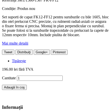
Referință
SKU1586-1587 FK-FF12
Condiție:
Produs nou
Set suporti de capat FK12-FF12 pentru suruburile cu bile 1605, bloc
din otel prelucrat CNC precizie, cu rulmenti radial-axiali ce asigura
o fixare ferma si precisa. Montaj in plan perpendicular cu surubul.
Se poate folosi si la suruburile trapezoidale cu prelucrari la capete de
12mm respectiv 10mm. Include piulita de blocare.
Mai multe detalii
Tweet
Distribuiţi
Google+
Pinterest
Tipărește
196.00 lei
fără TVA
Cantitate
Adaugă în coş
Informații