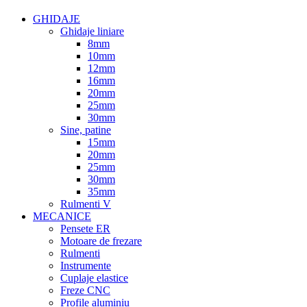
GHIDAJE
Ghidaje liniare
8mm
10mm
12mm
16mm
20mm
25mm
30mm
Sine, patine
15mm
20mm
25mm
30mm
35mm
Rulmenti V
MECANICE
Pensete ER
Motoare de frezare
Rulmenti
Instrumente
Cuplaje elastice
Freze CNC
Profile aluminiu