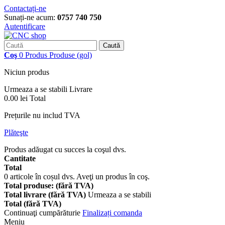
Contactați-ne
Sunați-ne acum:
0757 740 750
Autentificare
Caută
Coş
0
Produs
Produse
(gol)
Niciun produs
Urmeaza a se stabili
Livrare
0.00 lei
Total
Prețurile nu includ TVA
Plăteşte
Produs adăugat cu succes la coşul dvs.
Cantitate
Total
0
articole în coșul dvs.
Aveţi un produs în coş.
Total produse: (fără TVA)
Total livrare (fără TVA)
Urmeaza a se stabili
Total (fără TVA)
Continuaţi cumpărăturie
Finalizați comanda
Meniu