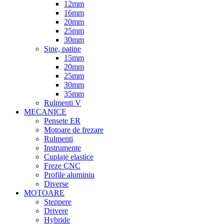
12mm
16mm
20mm
25mm
30mm
Sine, patine
15mm
20mm
25mm
30mm
35mm
Rulmenti V
MECANICE
Pensete ER
Motoare de frezare
Rulmenti
Instrumente
Cuplaje elastice
Freze CNC
Profile aluminiu
Diverse
MOTOARE
Steppere
Drivere
Hybride