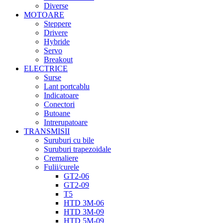
Diverse
MOTOARE
Steppere
Drivere
Hybride
Servo
Breakout
ELECTRICE
Surse
Lant portcablu
Indicatoare
Conectori
Butoane
Intrerupatoare
TRANSMISII
Suruburi cu bile
Suruburi trapezoidale
Cremaliere
Fulii/curele
GT2-06
GT2-09
T5
HTD 3M-06
HTD 3M-09
HTD 5M-09