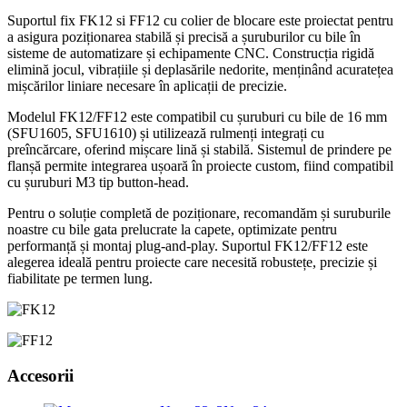
Suportul fix FK12 si FF12 cu colier de blocare este proiectat pentru
a asigura poziționarea stabilă și precisă a șuruburilor cu bile în
sisteme de automatizare și echipamente CNC. Construcția rigidă
elimină jocul, vibrațiile și deplasările nedorite, menținând acuratețea
mișcărilor liniare necesare în aplicații de precizie.
Modelul FK12/FF12 este compatibil cu șuruburi cu bile de 16 mm
(SFU1605, SFU1610) și utilizează rulmenți integrați cu
preîncărcare, oferind mișcare lină și stabilă. Sistemul de prindere pe
flanșă permite integrarea ușoară în proiecte custom, fiind compatibil
cu șuruburi M3 tip button-head.
Pentru o soluție completă de poziționare, recomandăm și suruburile
noastre cu bile gata prelucrate la capete, optimizate pentru
performanță și montaj plug-and-play. Suportul FK12/FF12 este
alegerea ideală pentru proiecte care necesită robustețe, precizie și
fiabilitate pe termen lung.
Accesorii