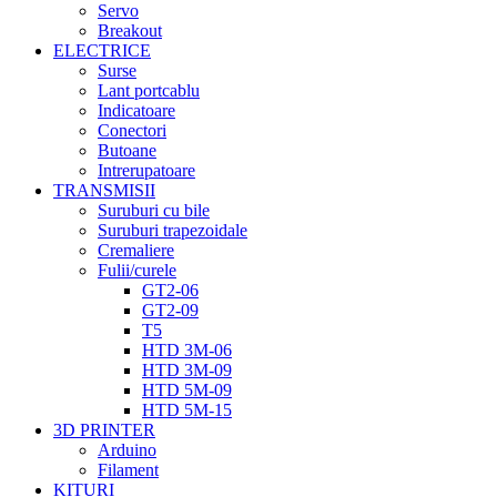
Servo
Breakout
ELECTRICE
Surse
Lant portcablu
Indicatoare
Conectori
Butoane
Intrerupatoare
TRANSMISII
Suruburi cu bile
Suruburi trapezoidale
Cremaliere
Fulii/curele
GT2-06
GT2-09
T5
HTD 3M-06
HTD 3M-09
HTD 5M-09
HTD 5M-15
3D PRINTER
Arduino
Filament
KITURI