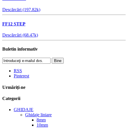
Descărcări (197.82k)
FF12 STEP
Descărcări (68.47k)
Buletin informativ
Bine
RSS
Pinterest
Urmăriți-ne
Categorii
GHIDAJE
Ghidaje liniare
8mm
10mm