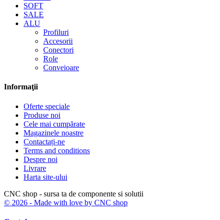
SOFT
SALE
ALU
Profiluri
Accesorii
Conectori
Role
Conveioare
Informaţii
Oferte speciale
Produse noi
Cele mai cumpărate
Magazinele noastre
Contactați-ne
Terms and conditions
Despre noi
Livrare
Harta site-ului
CNC shop - sursa ta de componente si solutii
© 2026 - Made with love by CNC shop