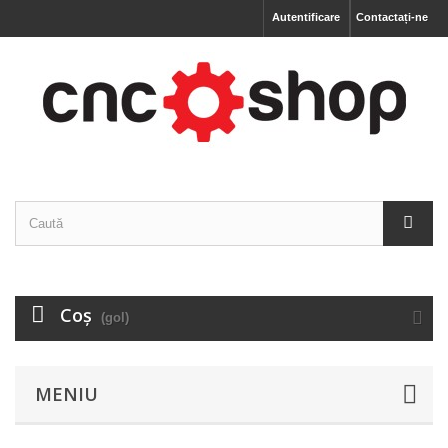
Autentificare
Contactați-ne
Coş
(gol)
MENIU