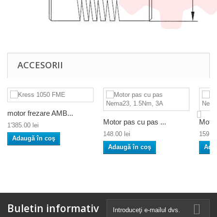
ACCESORII
motor frezare AMB...
Motor pas cu pas ...
Motor
1'385.00 lei
148.00 lei
159.00
Adaugă în coş
Adaugă în coş
Ada
Buletin informativ