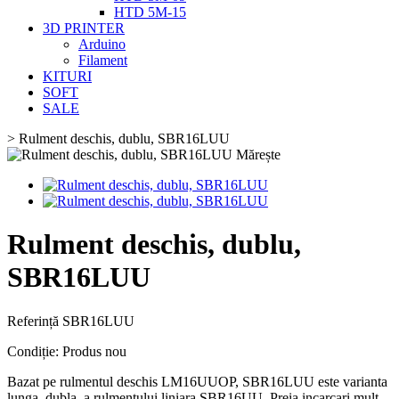
HTD 5M-15
3D PRINTER
Arduino
Filament
KITURI
SOFT
SALE
>
Rulment deschis, dublu, SBR16LUU
Mărește
Rulment deschis, dublu,
SBR16LUU
Referință
SBR16LUU
Condiție:
Produs nou
Bazat pe rulmentul deschis LM16UUOP, SBR16LUU este varianta
lunga, dubla, a rulmentului liniara SBR16UU. Preia incarcari mult