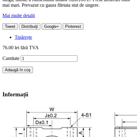
mai mari. Prevazut cu gaura filetata stut de ungere.
Mai multe detalii
Tweet
Distribuiţi
Google+
Pinterest
Tipărește
76.00 lei
fără TVA
Cantitate
Adaugă în coş
Informații