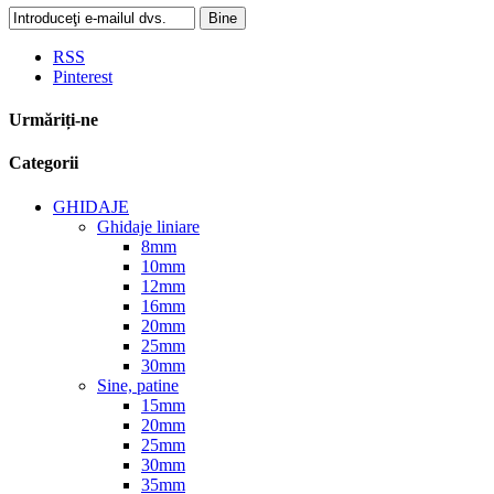
Bine
RSS
Pinterest
Urmăriți-ne
Categorii
GHIDAJE
Ghidaje liniare
8mm
10mm
12mm
16mm
20mm
25mm
30mm
Sine, patine
15mm
20mm
25mm
30mm
35mm