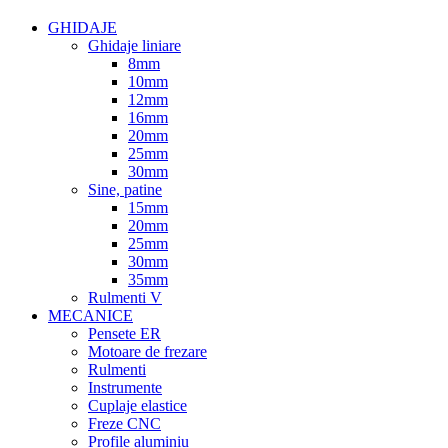
GHIDAJE
Ghidaje liniare
8mm
10mm
12mm
16mm
20mm
25mm
30mm
Sine, patine
15mm
20mm
25mm
30mm
35mm
Rulmenti V
MECANICE
Pensete ER
Motoare de frezare
Rulmenti
Instrumente
Cuplaje elastice
Freze CNC
Profile aluminiu