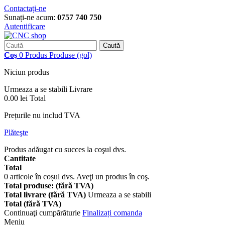
Contactați-ne
Sunați-ne acum:
0757 740 750
Autentificare
Caută
Coş
0
Produs
Produse
(gol)
Niciun produs
Urmeaza a se stabili
Livrare
0.00 lei
Total
Prețurile nu includ TVA
Plăteşte
Produs adăugat cu succes la coşul dvs.
Cantitate
Total
0
articole în coșul dvs.
Aveţi un produs în coş.
Total produse: (fără TVA)
Total livrare (fără TVA)
Urmeaza a se stabili
Total (fără TVA)
Continuaţi cumpărăturie
Finalizați comanda
Meniu