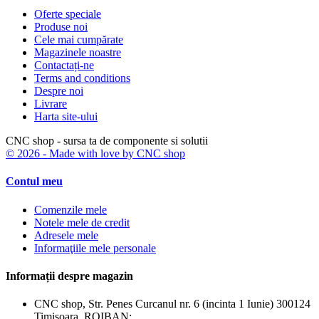
Oferte speciale
Produse noi
Cele mai cumpărate
Magazinele noastre
Contactați-ne
Terms and conditions
Despre noi
Livrare
Harta site-ului
CNC shop - sursa ta de componente si solutii
© 2026 - Made with love by CNC shop
Contul meu
Comenzile mele
Notele mele de credit
Adresele mele
Informaţiile mele personale
Informații despre magazin
CNC shop, Str. Penes Curcanul nr. 6 (incinta 1 Iunie) 300124
Timisoara, ROIBAN: