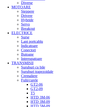
Diverse
MOTOARE
Steppere
Drivere
Hybride
Servo
Breakout
ELECTRICE
Surse
Lant portcablu
Indicatoare
Conectori
Butoane
Intrerupatoare
TRANSMISII
Suruburi cu bile
Suruburi trapezoidale
Cremaliere
Fulii/curele
GT2-06
GT2-09
T5
HTD 3M-06
HTD 3M-09
HTD 5M-09