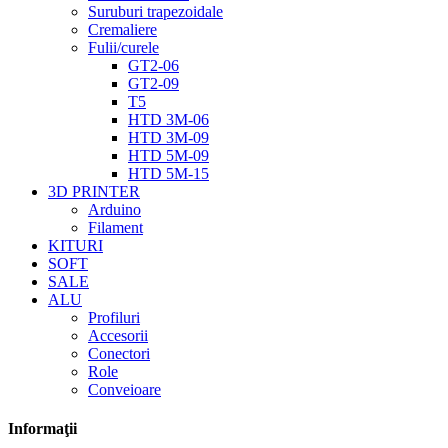
Suruburi trapezoidale
Cremaliere
Fulii/curele
GT2-06
GT2-09
T5
HTD 3M-06
HTD 3M-09
HTD 5M-09
HTD 5M-15
3D PRINTER
Arduino
Filament
KITURI
SOFT
SALE
ALU
Profiluri
Accesorii
Conectori
Role
Conveioare
Informaţii