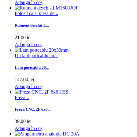
Adaugă în coş
Folosit ca si piesa de...
Rulment deschis L...
21.00 lei
Adaugă în coş
Un lant portcablu cu...
Lant portcablu 20...
147.00 lei
Adaugă în coş
Freza...
Freza CNC, 2F 6x6...
39.00 lei
Adaugă în coş