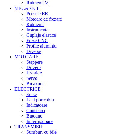
Rulmenti V
MECANICE
Pensete ER
Motoare de frezare
Rulmenti
Instrumente
Cuplaje elastice
Freze CNC
Profile aluminiu
Diverse
MOTOARE
Steppere
Drivere
Hybride
Servo
Breakout
ELECTRICE
Surse
Lant portcablu
Indicatoare
Conectori
Butoane
Intrerupatoare
TRANSMISII
Suruburi cu bile