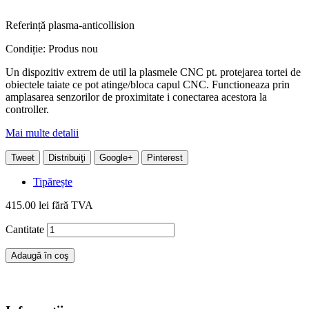
Referință
plasma-anticollision
Condiție:
Produs nou
Un dispozitiv extrem de util la plasmele CNC pt. protejarea tortei de
obiectele taiate ce pot atinge/bloca capul CNC. Functioneaza prin
amplasarea senzorilor de proximitate i conectarea acestora la
controller.
Mai multe detalii
Tweet
Distribuiţi
Google+
Pinterest
Tipărește
415.00 lei
fără TVA
Cantitate
Adaugă în coş