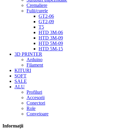
Cremaliere
Fulii/curele
GT2-06
GT2-09
T5
HTD 3M-06
HTD 3M-09
HTD 5M-09
HTD 5M-15
3D PRINTER
Arduino
Filament
KITURI
SOFT
SALE
ALU
Profiluri
Accesorii
Conectori
Role
Conveioare
Informaţii