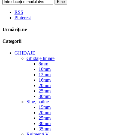
Bine
RSS
Pinterest
Urmăriți-ne
Categorii
GHIDAJE
Ghidaje liniare
8mm
10mm
12mm
16mm
20mm
25mm
30mm
Sine, patine
15mm
20mm
25mm
30mm
35mm
Rulmenti V