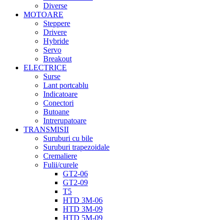
Diverse
MOTOARE
Steppere
Drivere
Hybride
Servo
Breakout
ELECTRICE
Surse
Lant portcablu
Indicatoare
Conectori
Butoane
Intrerupatoare
TRANSMISII
Suruburi cu bile
Suruburi trapezoidale
Cremaliere
Fulii/curele
GT2-06
GT2-09
T5
HTD 3M-06
HTD 3M-09
HTD 5M-09