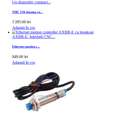
Un dispozitiv compact...
THC 150 plasma co...
1'285.00 lei
Adaugă în coş
AXBB-E: Interfață CNC...
Ethernet motion c...
949.00 lei
Adaugă în coş