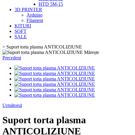
HTD 5M-15
3D PRINTER
Arduino
Filament
KITURI
SOFT
SALE
>
Suport torta plasma ANTICOLIZIUNE
Mărește
Precedent
Următorul
Suport torta plasma
ANTICOLIZIUNE