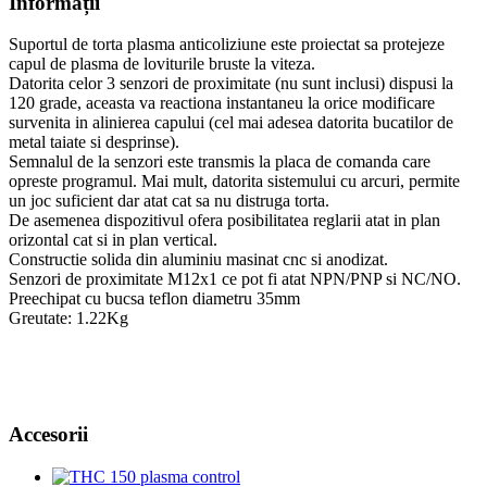
Informații
Suportul de torta plasma anticoliziune este proiectat sa protejeze
capul de plasma de loviturile bruste la viteza.
Datorita celor 3 senzori de proximitate (nu sunt inclusi) dispusi la
120 grade, aceasta va reactiona instantaneu la orice modificare
survenita in alinierea capului (cel mai adesea datorita bucatilor de
metal taiate si desprinse).
Semnalul de la senzori este transmis la placa de comanda care
opreste programul. Mai mult, datorita sistemului cu arcuri, permite
un joc suficient dar atat cat sa nu distruga torta.
De asemenea dispozitivul ofera posibilitatea reglarii atat in plan
orizontal cat si in plan vertical.
Constructie solida din aluminiu masinat cnc si anodizat.
Senzori de proximitate M12x1 ce pot fi atat NPN/PNP si NC/NO.
Preechipat cu bucsa teflon diametru 35mm
Greutate: 1.22Kg
Accesorii