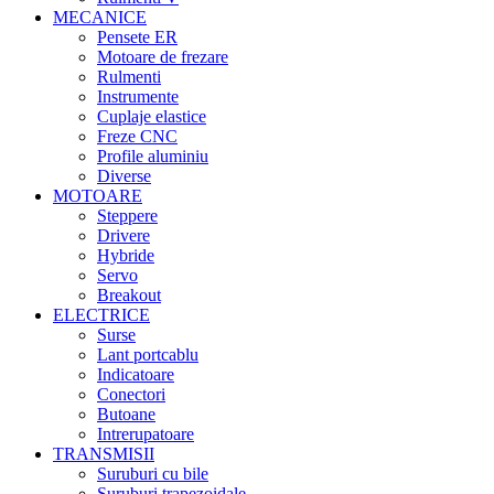
MECANICE
Pensete ER
Motoare de frezare
Rulmenti
Instrumente
Cuplaje elastice
Freze CNC
Profile aluminiu
Diverse
MOTOARE
Steppere
Drivere
Hybride
Servo
Breakout
ELECTRICE
Surse
Lant portcablu
Indicatoare
Conectori
Butoane
Intrerupatoare
TRANSMISII
Suruburi cu bile
Suruburi trapezoidale