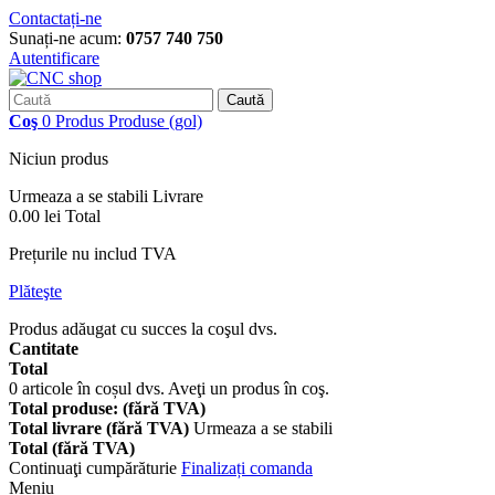
Contactați-ne
Sunați-ne acum:
0757 740 750
Autentificare
Caută
Coş
0
Produs
Produse
(gol)
Niciun produs
Urmeaza a se stabili
Livrare
0.00 lei
Total
Prețurile nu includ TVA
Plăteşte
Produs adăugat cu succes la coşul dvs.
Cantitate
Total
0
articole în coșul dvs.
Aveţi un produs în coş.
Total produse: (fără TVA)
Total livrare (fără TVA)
Urmeaza a se stabili
Total (fără TVA)
Continuaţi cumpărăturie
Finalizați comanda
Meniu