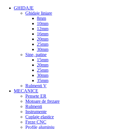
GHIDAJE
Ghidaje liniare
8mm
10mm
12mm
16mm
20mm
25mm
30mm
Sine, patine
15mm
20mm
25mm
30mm
35mm
Rulmenti V
MECANICE
Pensete ER
Motoare de frezare
Rulmenti
Instrumente
Cuplaje elastice
Freze CNC
Profile aluminiu