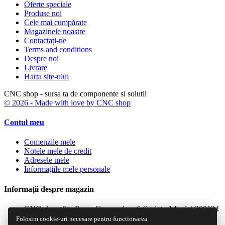
Oferte speciale
Produse noi
Cele mai cumpărate
Magazinele noastre
Contactați-ne
Terms and conditions
Despre noi
Livrare
Harta site-ului
CNC shop - sursa ta de componente si solutii
© 2026 - Made with love by CNC shop
Contul meu
Comenzile mele
Notele mele de credit
Adresele mele
Informaţiile mele personale
Informații despre magazin
CNC shop, Str. Penes Curcanul nr. 6 (incinta 1 Iunie) 300124
Timisoara, ROIBAN:
Folosim cookie-uri necesare pentru functionarea